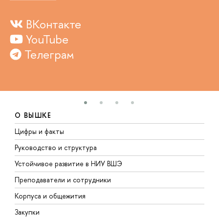
ВКонтакте
YouTube
Телеграм
О ВЫШКЕ
Цифры и факты
Л
Руководство и структура
Д
Устойчивое развитие в НИУ ВШЭ
О
Преподаватели и сотрудники
П
Корпуса и общежития
В
Закупки
П