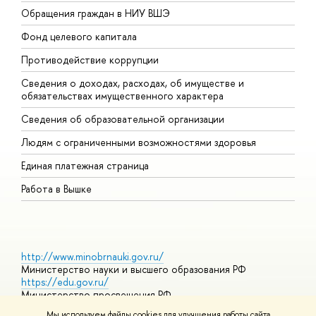
Обращения граждан в НИУ ВШЭ
А
Фонд целевого капитала
Д
Противодействие коррупции
Ц
Сведения о доходах, расходах, об имуществе и
Б
обязательствах имущественного характера
О
Сведения об образовательной организации
О
Людям с ограниченными возможностями здоровья
Единая платежная страница
Работа в Вышке
http://www.minobrnauki.gov.ru/
Министерство науки и высшего образования РФ
https://edu.gov.ru/
Министерство просвещения РФ
https://elearning.hse.ru/mooc
Мы используем файлы cookies для улучшения работы сайта