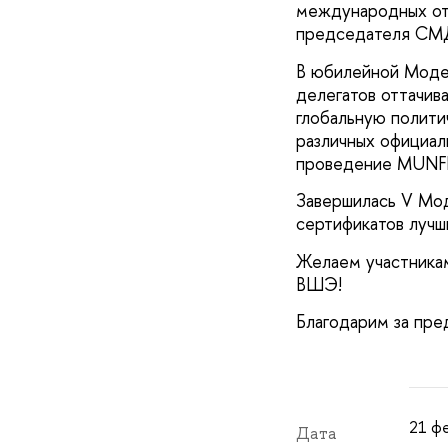
международных от
председателя СМД
В юбилейной Модел
делегатов оттачив
глобальную политич
различных официа
проведение MUNFE
Завершилась V М
сертификатов лучш
Желаем участника
ВШЭ!
Благодарим за пр
21 фе
Дата