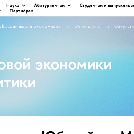
Наука
Абитуриентам
Студентам и выпускника
Партнёрам
 «Высшая школа экономики»
Факультеты
Факульт
овой экономики
итики