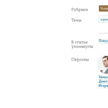
Унив
Рубрики
идеи
Темы
Факу
В статье
упомянуты
Персоны
Земц
Дмит
Игоре