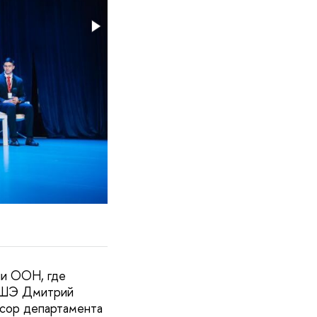
ли ООН, где
 ВШЭ Дмитрий
сор департамента