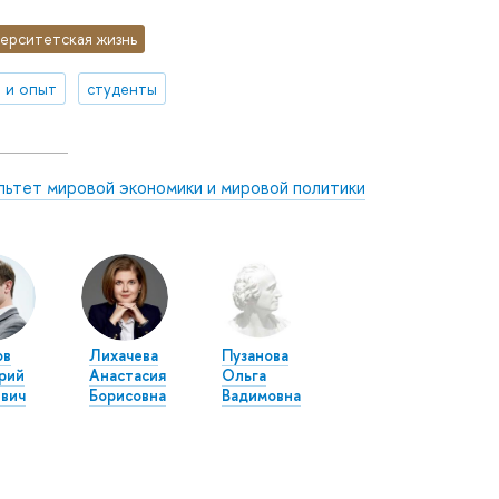
ерситетская жизнь
 и опыт
студенты
льтет мировой экономики и мировой политики
ов
Лихачева
Пузанова
рий
Анастасия
Ольга
вич
Борисовна
Вадимовна