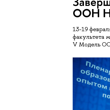
Завер
ООН Н
13-19 феврал
факультета 
V Модель О