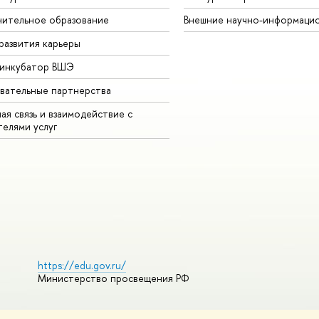
ительное образование
Внешние научно-информаци
развития карьеры
-инкубатор ВШЭ
вательные партнерства
ая связь и взаимодействие с
телями услуг
https://edu.gov.ru/
Министерство просвещения РФ