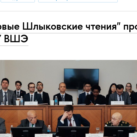
рвые Шлыковские чтения" пр
У ВШЭ