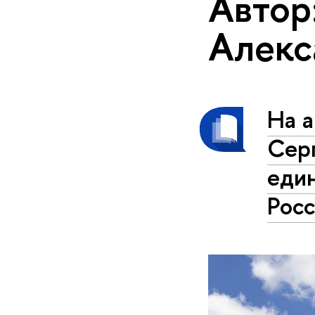
Автор
Алекс
На а
Серг
еди
Росс