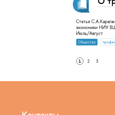
О т
Статья С.А.Караган
экономики НИУ ВШ
Июль/Август
Общество
профес
1
2
3
Контакты