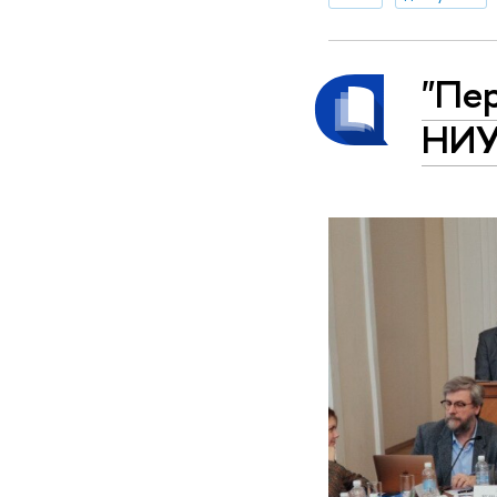
"Пе
НИ