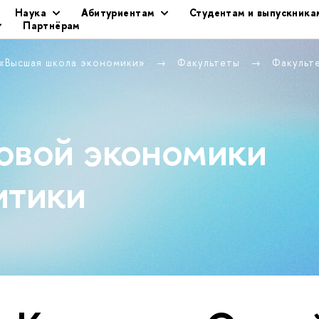
Наука
Абитуриентам
Студентам и выпускника
Партнёрам
 «Высшая школа экономики»
Факультеты
Факульт
овой экономики
итики