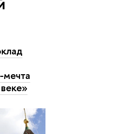
й
оклад
-мечта
 веке»