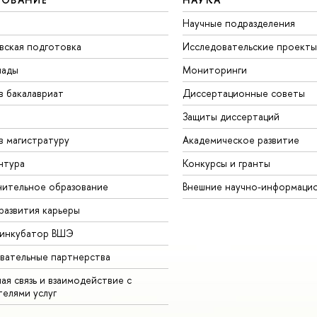
Научные подразделения
вская подготовка
Исследовательские проекты
иады
Мониторинги
в бакалавриат
Диссертационные советы
Защиты диссертаций
в магистратуру
Академическое развитие
нтура
Конкурсы и гранты
ительное образование
Внешние научно-информаци
развития карьеры
-инкубатор ВШЭ
вательные партнерства
ая связь и взаимодействие с
телями услуг