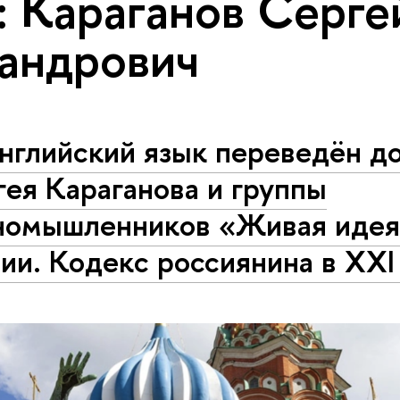
: Караганов Серге
андрович
нглийский язык переведён д
ея Караганова и группы
номышленников «Живая идея
ии. Кодекс россиянина в XXI