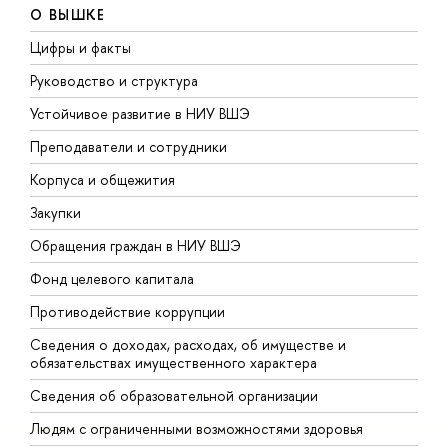
О ВЫШКЕ
Цифры и факты
Л
Руководство и структура
Д
Устойчивое развитие в НИУ ВШЭ
О
Преподаватели и сотрудники
П
Корпуса и общежития
В
Закупки
П
Обращения граждан в НИУ ВШЭ
А
Фонд целевого капитала
Д
Противодействие коррупции
Ц
Сведения о доходах, расходах, об имуществе и
Б
обязательствах имущественного характера
О
Сведения об образовательной организации
О
Людям с ограниченными возможностями здоровья