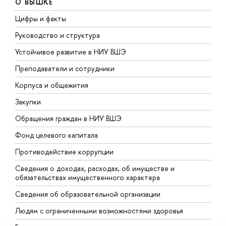
О ВЫШКЕ
Цифры и факты
Л
Руководство и структура
Д
Устойчивое развитие в НИУ ВШЭ
О
Преподаватели и сотрудники
П
Корпуса и общежития
В
Закупки
П
Обращения граждан в НИУ ВШЭ
А
Фонд целевого капитала
Д
Противодействие коррупции
Ц
Сведения о доходах, расходах, об имуществе и
Б
обязательствах имущественного характера
О
Сведения об образовательной организации
О
Людям с ограниченными возможностями здоровья