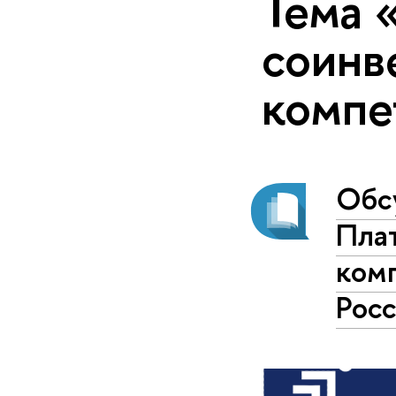
Тема 
соинв
компе
Обс
Пла
ком
Рос