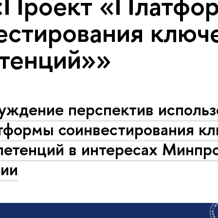
«Проект «Платфо
естирования ключ
тенций»»
уждение перспектив использ
тформы соинвестирования к
петенций в интересах Минпр
сии