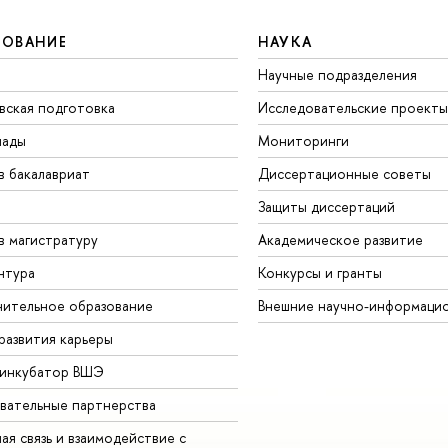
ЗОВАНИЕ
НАУКА
Научные подразделения
вская подготовка
Исследовательские проекты
иады
Мониторинги
в бакалавриат
Диссертационные советы
Защиты диссертаций
в магистратуру
Академическое развитие
нтура
Конкурсы и гранты
ительное образование
Внешние научно-информаци
развития карьеры
-инкубатор ВШЭ
вательные партнерства
ая связь и взаимодействие с