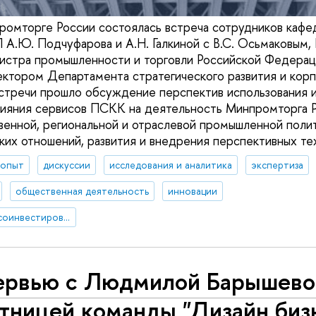
ромторге России состоялась встреча сотрудников каф
А.Ю. Подчуфарова и А.Н. Галкиной с В.С. Осьмаковым,
стра промышленности и торговли Российской Федераци
ктором Департамента стратегического развития и кор
встречи прошло обсуждение перспектив использования и
ияния сервисов ПСКК на деятельность Минпромторга Р
венной, региональной и отраслевой промышленной полит
их отношений, развития и внедрения перспективных те
 опыт
дискуссии
исследования и аналитика
экспертиза
общественная деятельность
инновации
Проект «Платформа соинвестирования ключевых компетенций»
ервью с Людмилой Барышево
тницей команды "Дизайн биз