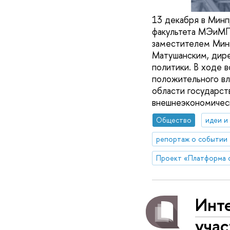
13 декабря в Минп
факультета МЭиМП 
заместителем Мини
Матушанским, дире
политики. В ходе 
положительного вл
области государст
внешнеэкономическ
Общество
идеи и
репортаж о событии
Инт
учас