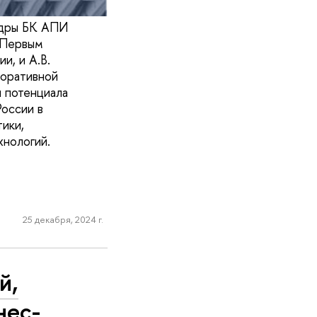
едры БК АПИ
 Первым
и, и А.В.
поративной
 потенциала
оссии в
ики,
хнологий.
25 декабря, 2024 г.
й,
нес-