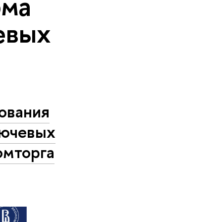
рма
евых
ования
лючевых
омторга