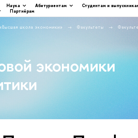
Наука
Абитуриентам
Студентам и выпускника
Партнёрам
 «Высшая школа экономики»
Факультеты
Факульт
овой экономики
итики