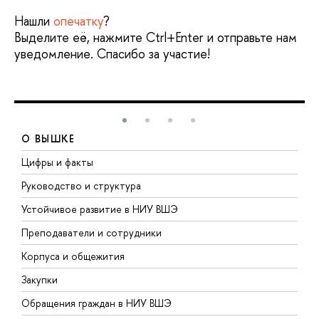
Нашли
опечатку
?
Выделите её, нажмите Ctrl+Enter и отправьте нам
уведомление. Спасибо за участие!
О ВЫШКЕ
Цифры и факты
Л
Руководство и структура
Д
Устойчивое развитие в НИУ ВШЭ
О
Преподаватели и сотрудники
П
Корпуса и общежития
В
Закупки
П
Обращения граждан в НИУ ВШЭ
А