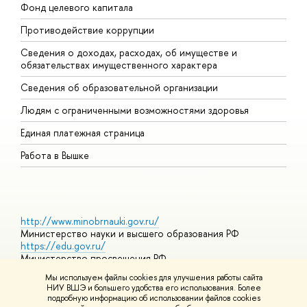
Фонд целевого капитала
Д
Противодействие коррупции
Ц
Сведения о доходах, расходах, об имуществе и
Б
обязательствах имущественного характера
О
Сведения об образовательной организации
О
Людям с ограниченными возможностями здоровья
Единая платежная страница
Работа в Вышке
http://www.minobrnauki.gov.ru/
Министерство науки и высшего образования РФ
https://edu.gov.ru/
Министерство просвещения РФ
https://elearning.hse.ru/mooc
Мы используем файлы cookies для улучшения работы сайта
Массовые открытые онлайн-курсы
НИУ ВШЭ и большего удобства его использования. Более
подробную информацию об использовании файлов cookies