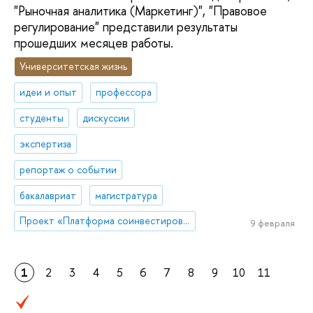
"Рыночная аналитика (Маркетинг)", "Правовое
регулирование" представили результаты
прошедших месяцев работы.
Университетская жизнь
идеи и опыт
профессора
студенты
дискуссии
экспертиза
репортаж о событии
бакалавриат
магистратура
Проект «Платформа соинвестирования ключевых компетенций»
9 февраля
1
2
3
4
5
6
7
8
9
10
11