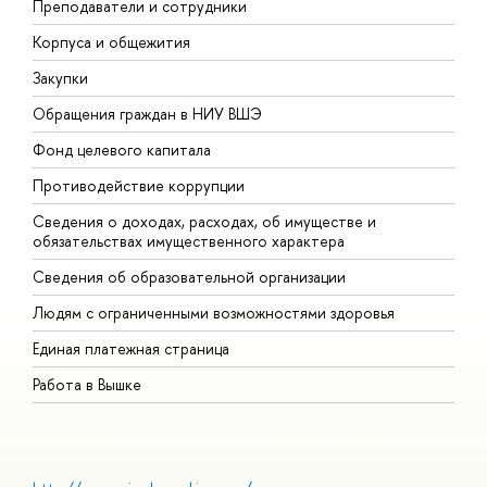
Преподаватели и сотрудники
П
Корпуса и общежития
В
Закупки
П
Обращения граждан в НИУ ВШЭ
А
Фонд целевого капитала
Д
Противодействие коррупции
Ц
Сведения о доходах, расходах, об имуществе и
Б
обязательствах имущественного характера
О
Сведения об образовательной организации
О
Людям с ограниченными возможностями здоровья
Единая платежная страница
Работа в Вышке