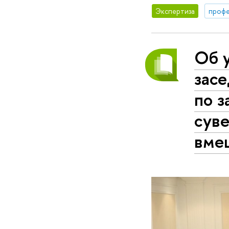
Экспертиза
профе
Об у
зас
по з
сув
вмеш