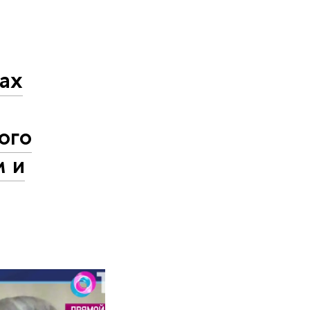
ах
ого
м и