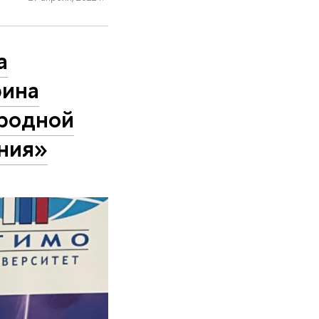
а
рина
ародной
ния»