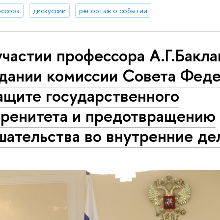
ссора
дискуссии
репортаж о событии
частии профессора А.Г.Бакла
едании комиссии Совета Фед
ащите государственного
еренитета и предотвращению
ательства во внутренние де