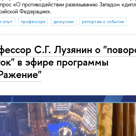
опрос «О противодействии развязыванию Западом «дип
сийской Федерации».
и опыт
профессора
дискуссии
репортаж о событии
ессор С.Г. Лузянин о "повор
ток" в эфире программы
Ражение"