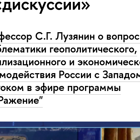
«дискуссии»
ессор С.Г. Лузянин о вопрос
лематики геополитического,
илизационного и экономическ
модействия России с Западо
током в эфире программы
Ражение"