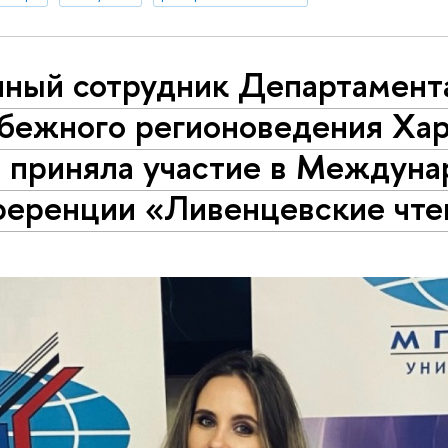
чный сотрудник Департамент
убежного регионоведения Ха
. приняла участие в Междун
ференции «Ливенцевские чте