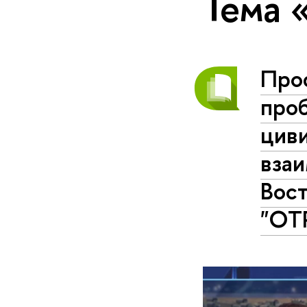
Тема 
Проф
проб
цив
взаи
Вос
"ОТ