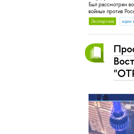
Был рассмотрен в
войны» против Рос
Экспертиза
идеи 
Проф
Вос
"ОТ