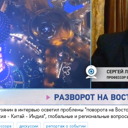
узянин в интервью осветил проблемы "поворота на Восто
ия - Китай - Индия", глобальные и региональные вопрос
ссора
дискуссии
репортаж о событии