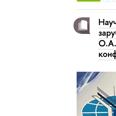
Нау
зар
О.А
кон