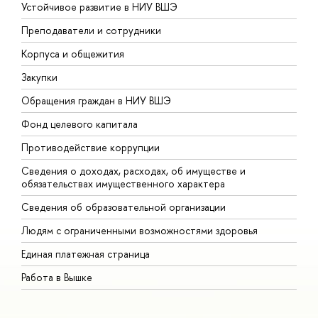
Устойчивое развитие в НИУ ВШЭ
О
Преподаватели и сотрудники
П
Корпуса и общежития
В
Закупки
П
Обращения граждан в НИУ ВШЭ
А
Фонд целевого капитала
Д
Противодействие коррупции
Ц
Сведения о доходах, расходах, об имуществе и
Б
обязательствах имущественного характера
О
Сведения об образовательной организации
О
Людям с ограниченными возможностями здоровья
Единая платежная страница
Работа в Вышке