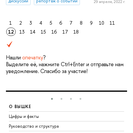
дискуссии
репортаж о событии
29 апреля, 2022 г.
1
2
3
4
5
6
7
8
9
10
11
12
13
14
15
16
17
18
Нашли
опечатку
?
Выделите её, нажмите Ctrl+Enter и отправьте нам
уведомление. Спасибо за участие!
О ВЫШКЕ
Цифры и факты
Л
Руководство и структура
Д