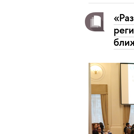
«Раз
реги
бли