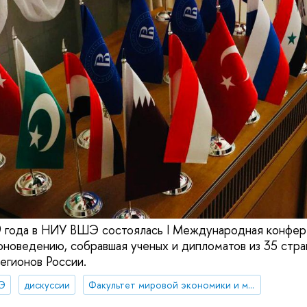
9 года в НИУ ВШЭ состоялась I Международная конфер
новедению, собравшая ученых и дипломатов из 35 стра
егионов России.
Э
дискуссии
Факультет мировой экономики и мировой политики