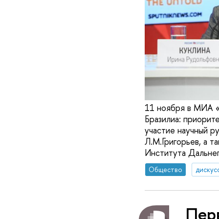
11 ноября в МИА «
Бразилиа: приорит
участие научный р
Л.М.Григорьев, а 
Института Дальнег
Общество
дискус
Пер