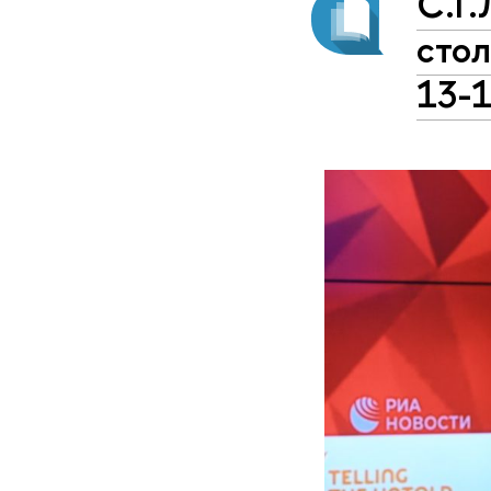
С.Г.
сто
13-