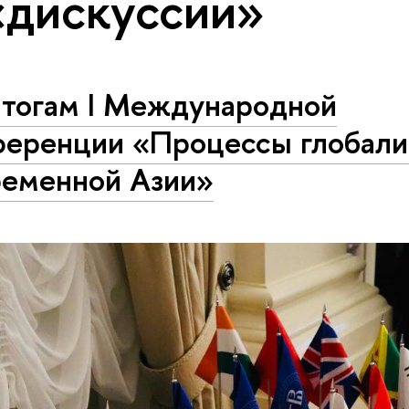
«дискуссии»
итогам I Международной
ференции «Процессы глобали
ременной Азии»