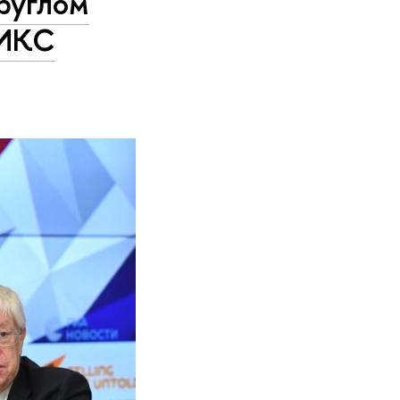
круглом
РИКС