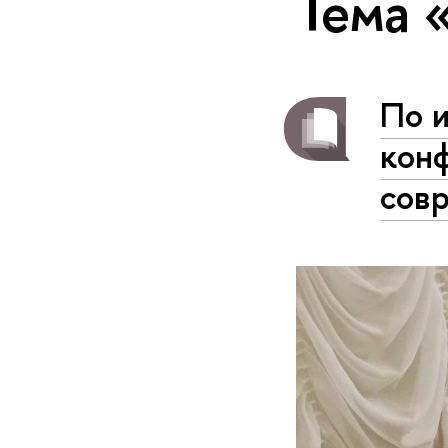
Тема 
По 
кон
сов