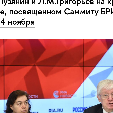
Лузянин и Л.М.Григорьев на 
ле, посвященном Саммиту Б
14 ноября