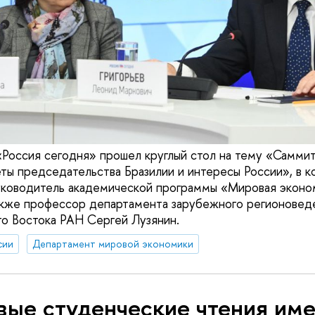
Россия сегодня» прошел круглый стол на тему «Самми
еты председательства Бразилии и интересы России», в 
уководитель академической программы «Мировая эконо
также профессор департамента зарубежного регионовед
о Востока РАН Сергей Лузянин.
сии
Департамент мировой экономики
вые студенческие чтения им