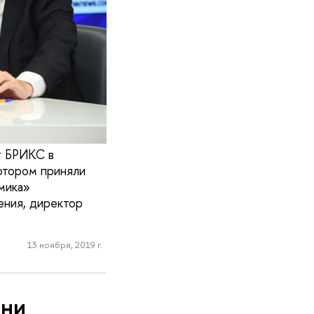
т БРИКС в
котором приняли
мика»
ения, директор
13 ноября, 2019 г.
ени