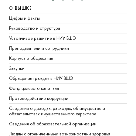
О ВЫШКЕ
Цифры и факты
Л
Руководство и структура
Д
Устойчивое развитие в НИУ ВШЭ
О
Преподаватели и сотрудники
П
Корпуса и общежития
В
Закупки
П
Обращения граждан в НИУ ВШЭ
А
Фонд целевого капитала
Д
Противодействие коррупции
Ц
Сведения о доходах, расходах, об имуществе и
Б
обязательствах имущественного характера
О
Сведения об образовательной организации
О
Людям с ограниченными возможностями здоровья