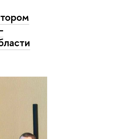
атором
-
бласти