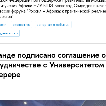
йской Федерации при поддержке Правительства Москвы
 изучения Африки НИУ ВШЭ Всеволод Свиридов в качес
сессии форума “Россия – Африка: к практической реализ
оектов”.
ссии
экспертиза
репортаж о событии
удничество
анде подписано соглашение о
рудничестве с Университетом
ерере