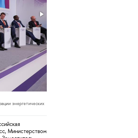
изации энергетических
ссийская
есс, Министерством