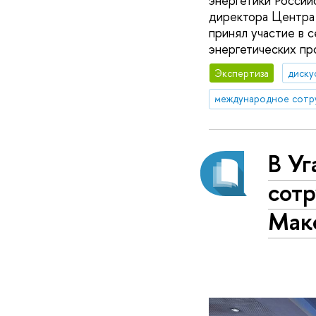
энергетики Росси
директора Центра
принял участие в 
энергетических пр
Экспертиза
диску
международное сотр
В Уг
сот
Мак