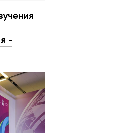
зучения
я -