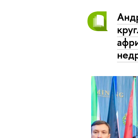
Анд
круг
афри
нед