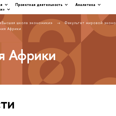
ия
Проектная деятельность
Аналитика
ки»
 «Высшая школа экономики»
Факультет мировой экон
ния Африки
я Африки
ти