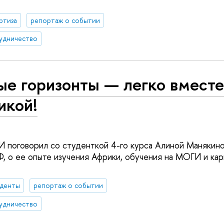
ртиза
репортаж о событии
удничество
ые горизонты — легко вместе
икой!
 поговорил со студенткой 4-го курса Алиной Манякин
, о ее опыте изучения Африки, обучения на МОГИ и ка
уденты
репортаж о событии
удничество