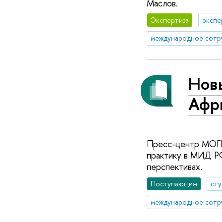
Маслов.
Экспертиза
экспе
международное сотр
Нов
Афр
Пресс-центр МОГИ
практику в МИД РФ
перспективах.
Поступающим
ст
международное сотр