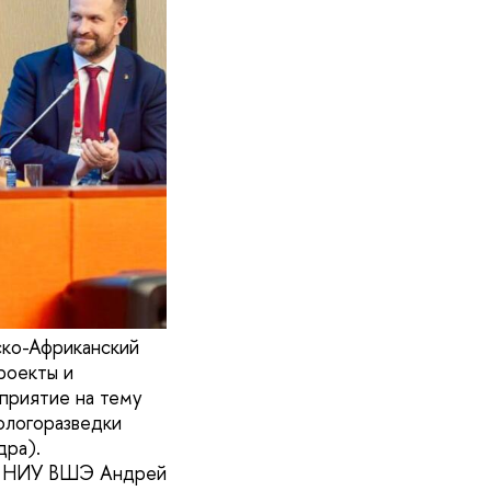
ско-Африканский
роекты и
приятие на тему
ологоразведки
дра).
ки НИУ ВШЭ Андрей