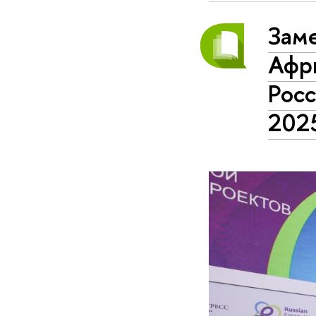
Зам
Афр
Росс
202