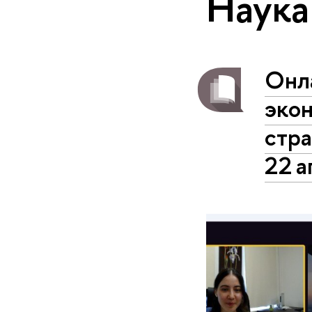
Наука
Онл
эко
стра
22 а