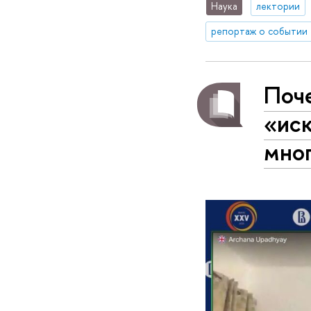
Наука
лектории
репортаж о событии
Поч
«ис
мно