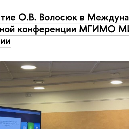
стие О.В. Волосюк в Междун
чной конференции МГИМО 
сии