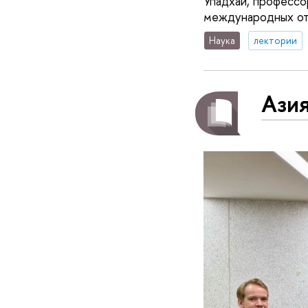
Упадхай, профессо
международных от
Наука
лектории
Азия