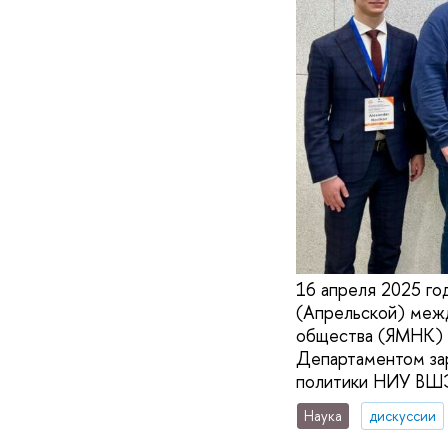
16 апреля 2025 го
(Апрельской) меж
общества (ЯМНК) с
Департаментом за
политики НИУ ВШ
Наука
дискуссии