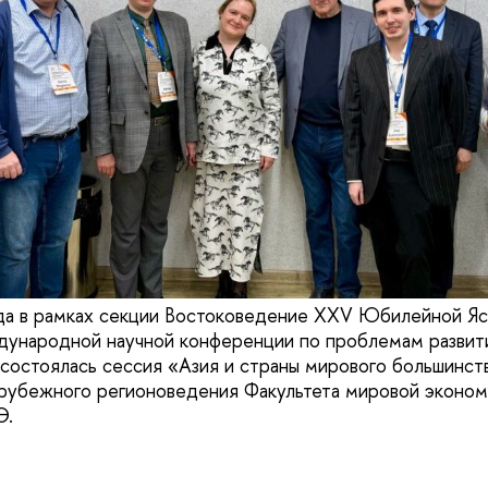
да в рамках секции Востоковедение XXV Юбилейной Яс
дународной научной конференции по проблемам развит
остоялась сессия «Азия и страны мирового большинств
рубежного регионоведения Факультета мировой эконом
Э.