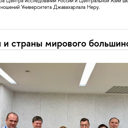
ра Центра исследований России и Центральной Азии ш
ношений Университета Джавахарлала Неру.
 и страны мирового большин