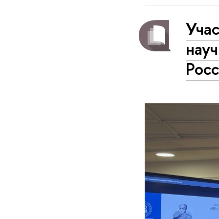
Уча
нау
Рос