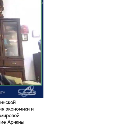
синской
ия экономики и
 мировой
ние Арчаны