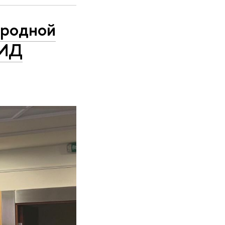
ародной
МИД