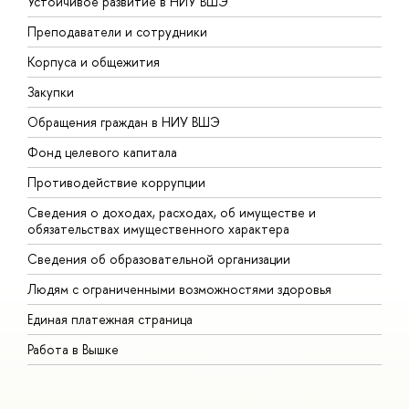
Устойчивое развитие в НИУ ВШЭ
О
Преподаватели и сотрудники
П
Корпуса и общежития
В
Закупки
П
Обращения граждан в НИУ ВШЭ
А
Фонд целевого капитала
Д
Противодействие коррупции
Ц
Сведения о доходах, расходах, об имуществе и
Б
обязательствах имущественного характера
О
Сведения об образовательной организации
О
Людям с ограниченными возможностями здоровья
Единая платежная страница
Работа в Вышке