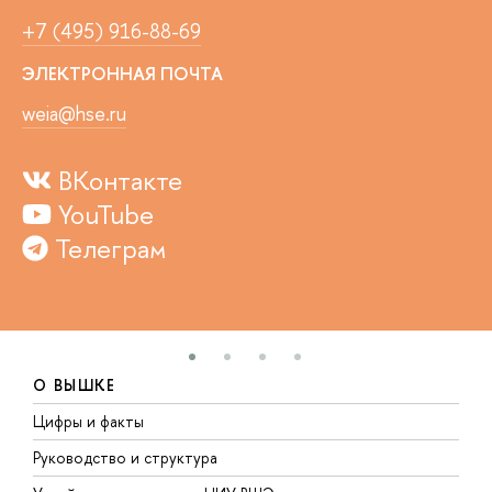
+7 (495) 916-88-69
ЭЛЕКТРОННАЯ ПОЧТА
weia@hse.ru
ВКонтакте
YouTube
Телеграм
О ВЫШКЕ
Цифры и факты
Л
Руководство и структура
Д