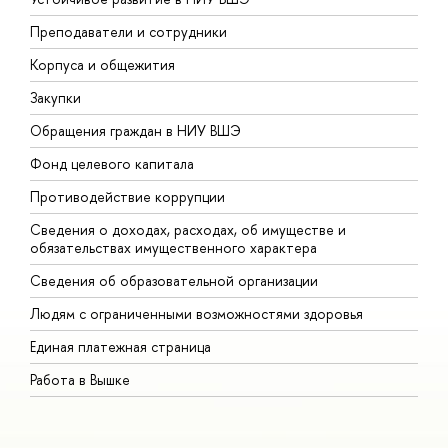
Преподаватели и сотрудники
П
Корпуса и общежития
В
Закупки
П
Обращения граждан в НИУ ВШЭ
А
Фонд целевого капитала
Д
Противодействие коррупции
Ц
Сведения о доходах, расходах, об имуществе и
Б
обязательствах имущественного характера
О
Сведения об образовательной организации
О
Людям с ограниченными возможностями здоровья
Единая платежная страница
Работа в Вышке