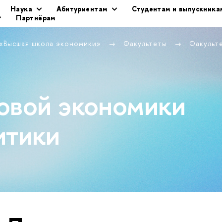
Наука
Абитуриентам
Студентам и выпускника
Партнёрам
 «Высшая школа экономики»
Факультеты
Факульт
овой экономики
итики