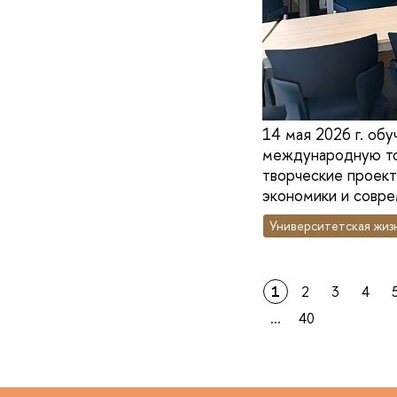
14 мая 2026 г. об
международную то
творческие проект
экономики и совре
Университетская жиз
1
2
3
4
...
40