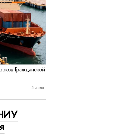
роков Гражданской
3 июля
 НИУ
я