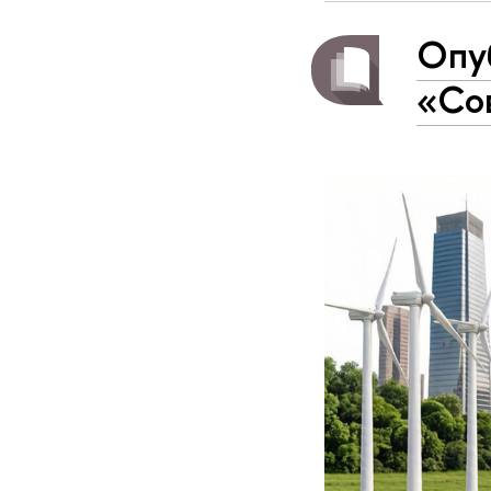
Опу
«Со