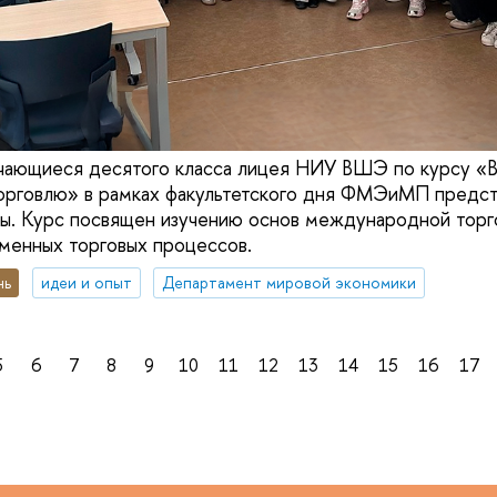
учающиеся десятого класса лицея НИУ ВШЭ по курсу «
рговлю» в рамках факультетского дня ФМЭиМП предст
ы. Курс посвящен изучению основ международной торг
менных торговых процессов.
нь
идеи и опыт
Департамент мировой экономики
5
6
7
8
9
10
11
12
13
14
15
16
17