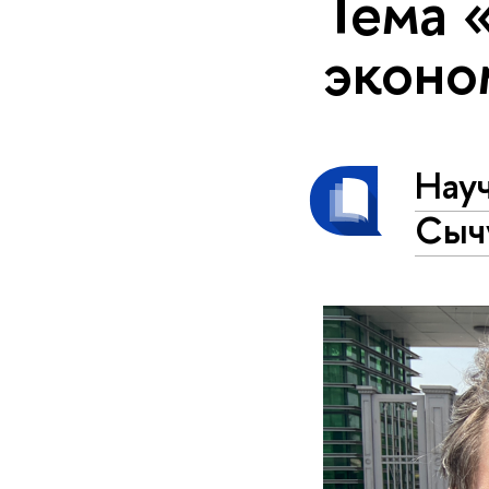
Тема 
эконо
Науч
Сыч