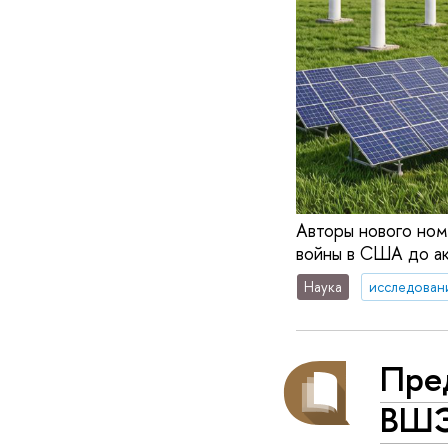
Авторы нового ном
войны в США до ак
Наука
исследован
Пре
ВШЭ