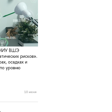
й НИУ ВШЭ
атических рисков».
ах, осадках и
 по уровню
10 июня