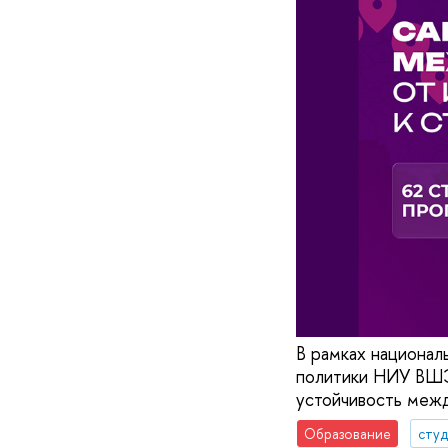
В рамках национал
политики НИУ ВШЭ
устойчивость межд
Образование
сту