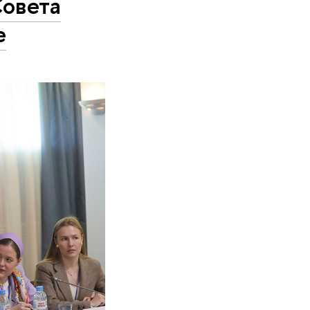
овета
е