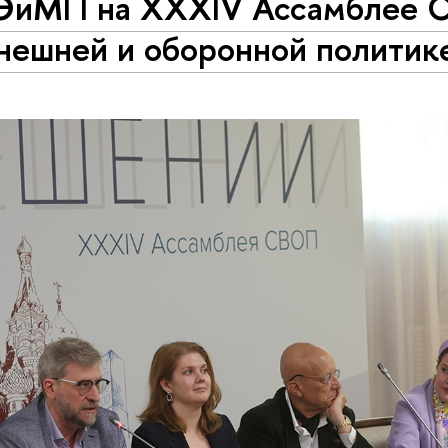
иМП на XXXIV Ассамблее С
внешней и оборонной политик