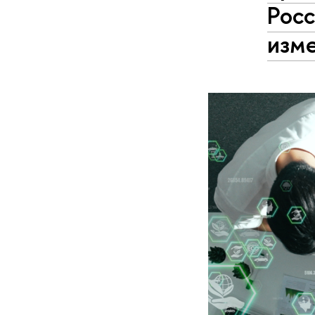
Росс
изм