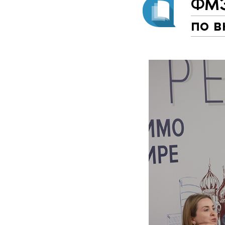
ФМЭ
по 