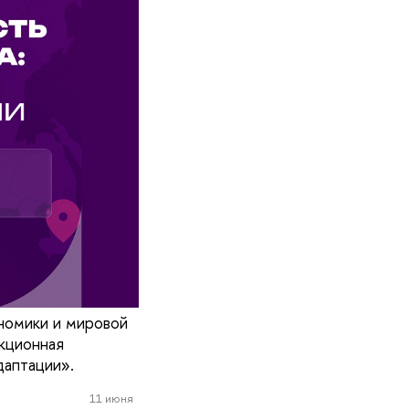
номики и мировой
кционная
даптации».
11 июня