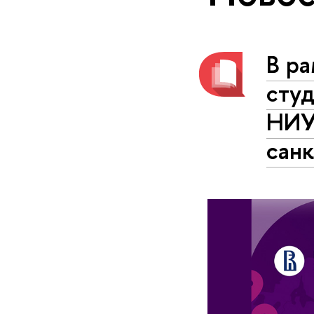
В р
студ
НИУ
санк