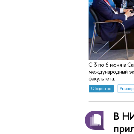
С 3 по 6 июня в 
международный эк
факультета.
Общество
Универ
В Н
при