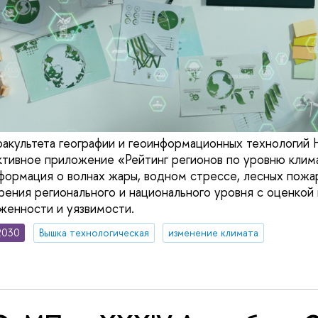
факультета географии и геоинформационных технологи
ктивное приложение «Рейтинг регионов по уровню клим
формация о волнах жары, водном стрессе, лесных пожар
зрения регионального и национального уровня с оценкой
женности и уязвимости.
2030
Вышка технологическая
изменение климата