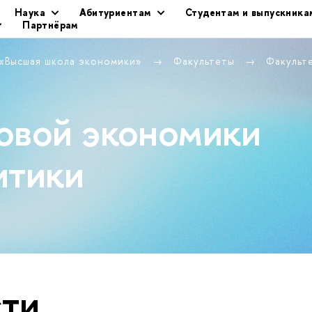
Наука
Абитуриентам
Студентам и выпускника
Партнёрам
 «Высшая школа экономики»
Факультеты
Факульт
овой экономики
итики
ти