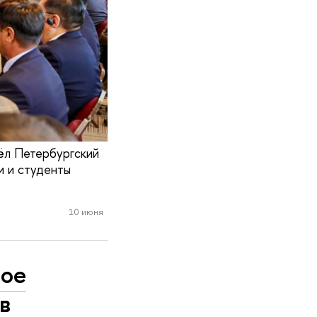
ёл Петербургский
 и студенты
10 июня
ное
в