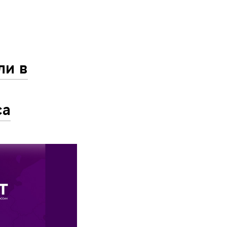
ли в
са