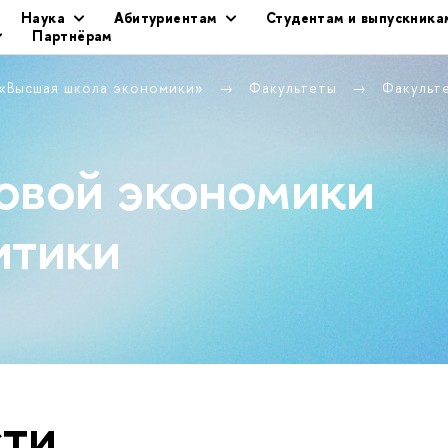
Наука
Абитуриентам
Студентам и выпускника
Партнёрам
 «Высшая школа экономики»
Факультеты
Факульт
овой экономики
итики
ти