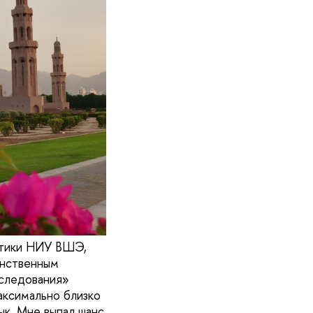
литики НИУ ВШЭ,
инственным
следования»
аксимально близко
зык. Мне выпал шанс