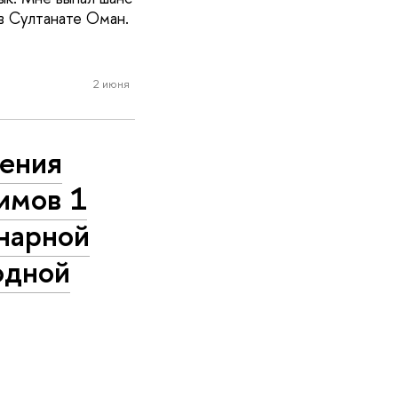
в Султанате Оман.
2 июня
ения
мов 1
нарной
одной