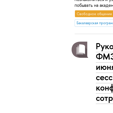
побывать на акаде
Свободное общение
Рук
ФМЭ
июн
сес
конф
сотр