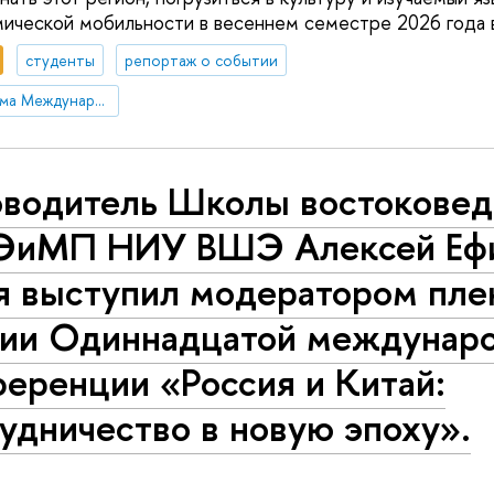
мической мобильности в весеннем семестре 2026 года 
студенты
репортаж о событии
Бакалаврская программа Международная программа «Международные отношения и глобальные исследования»/ International Program 'International Relations and Global Studies'
оводитель Школы востоковед
иМП НИУ ВШЭ Алексей Ефи
я выступил модератором пле
сии Одиннадцатой междунар
еренции «Россия и Китай:
удничество в новую эпоху».