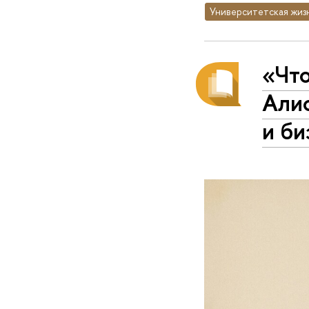
Университетская жиз
«Что
Алис
и би