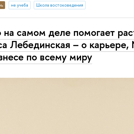
нь
не учеба
Школа востоковедения
 на самом деле помогает рас
а Лебединская – о карьере, N
знесе по всему миру