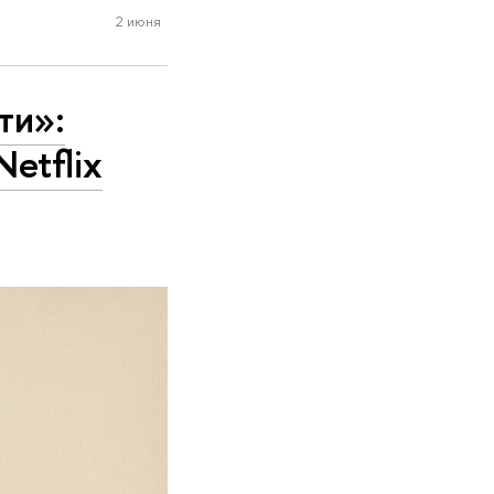
2 июня
ти»:
etflix