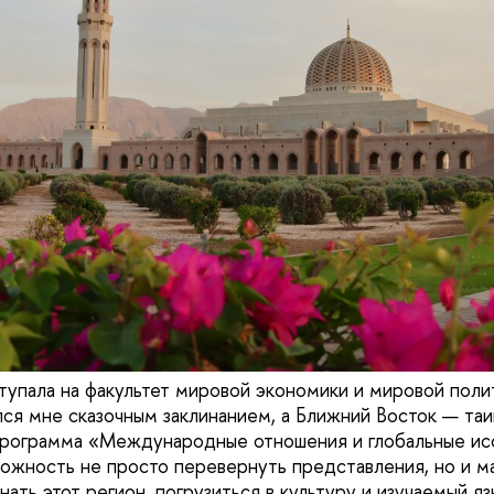
ступала на факультет мировой экономики и мировой по
ался мне сказочным заклинанием, а Ближний Восток — та
программа «Международные отношения и глобальные ис
ожность не просто перевернуть представления, но и м
нать этот регион, погрузиться в культуру и изучаемый я