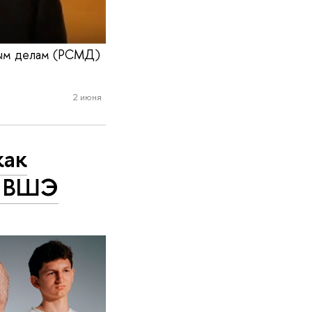
ным делам (РСМД)
2 июня
как
У ВШЭ