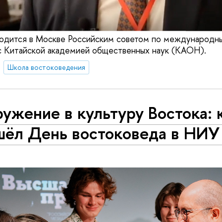
одится в Москве Российским советом по международ
с Китайской академией общественных наук (КАОН).
Школа востоковедения
ужение в культуру Востока: 
шёл День востоковеда в НИ