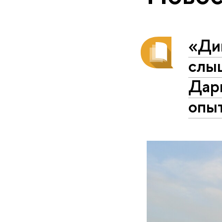
«Ди
слы
Дар
опы