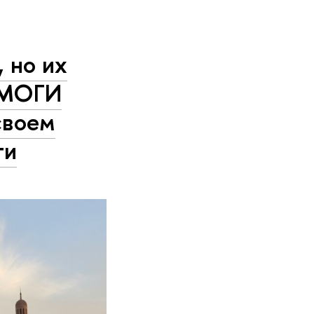
 но их
а МОГИ
своем
ти