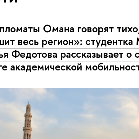
пломаты Омана говорят тихо,
шит весь регион»: студентк
ья Федотова рассказывает о 
те академической мобильнос