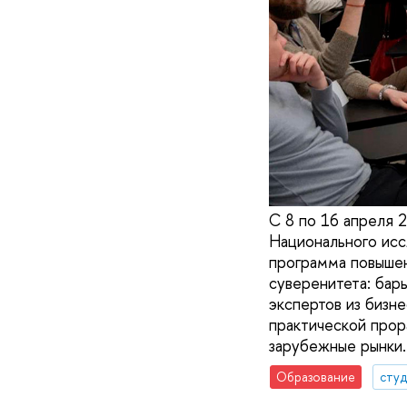
С 8 по 16 апреля 
Национального исс
программа повышен
суверенитета: бар
экспертов из бизне
практической прор
зарубежные рынки.
Образование
сту