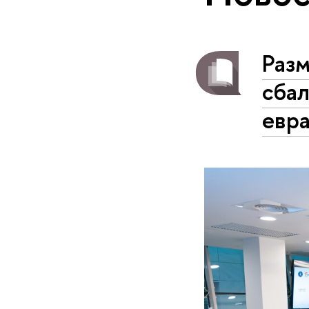
Разм
сбал
евр