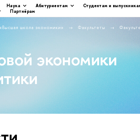
Наука
Абитуриентам
Студентам и выпускника
Партнёрам
 «Высшая школа экономики»
Факультеты
Факульт
овой экономики
итики
ти