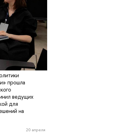
политики
ки» прошла
ского
динил ведущих
кой для
ешений на
20 апреля