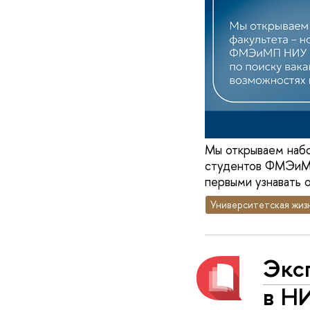
Мы открываем набо
студентов ФМЭиМП
первыми узнавать 
Университетская жиз
Эксп
в Н