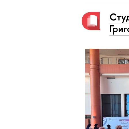
Сту
Григ