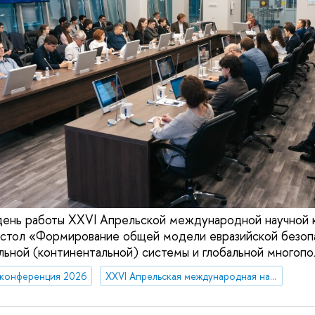
 день работы ХХVI Апрельской международной научной
 стол «Формирование общей модели евразийской безопа
льной (континентальной) системы и глобальной многоп
 конференция 2026
XXVI Апрельская международная научная конференция имени Е.Г. Ясина