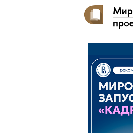
Миро
про