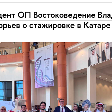
дент ОП Востоковедение Вл
орьев о стажировке в Катаре