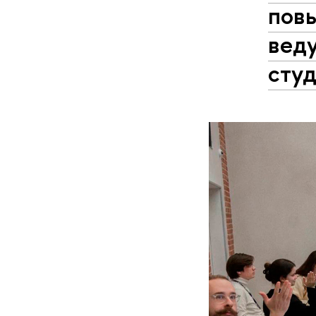
пов
вед
сту