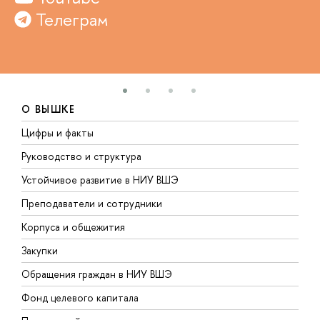
Телеграм
О ВЫШКЕ
Цифры и факты
Л
Руководство и структура
Д
Устойчивое развитие в НИУ ВШЭ
О
Преподаватели и сотрудники
П
Корпуса и общежития
В
Закупки
П
Обращения граждан в НИУ ВШЭ
А
Фонд целевого капитала
Д