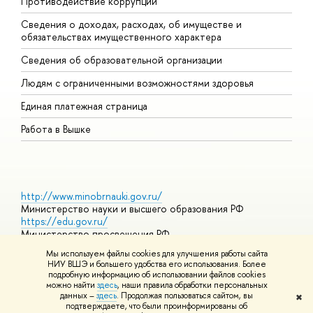
Противодействие коррупции
Ц
Сведения о доходах, расходах, об имуществе и
Б
обязательствах имущественного характера
О
Сведения об образовательной организации
О
Людям с ограниченными возможностями здоровья
Единая платежная страница
Работа в Вышке
http://www.minobrnauki.gov.ru/
Министерство науки и высшего образования РФ
https://edu.gov.ru/
Министерство просвещения РФ
https://elearning.hse.ru/mooc
Мы используем файлы cookies для улучшения работы сайта
Массовые открытые онлайн-курсы
НИУ ВШЭ и большего удобства его использования. Более
подробную информацию об использовании файлов cookies
можно найти
здесь
, наши правила обработки персональных
данных –
здесь
. Продолжая пользоваться сайтом, вы
✖
© НИУ ВШЭ 1993–2026
Адреса и контакты
Условия
подтверждаете, что были проинформированы об
использования материалов
Политика конфиденциальности
Карта