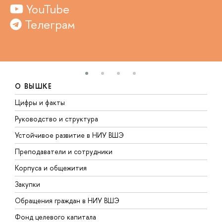
YouTube
Телеграм
О ВЫШКЕ
Цифры и факты
Л
Руководство и структура
Д
Устойчивое развитие в НИУ ВШЭ
О
Преподаватели и сотрудники
П
Корпуса и общежития
В
Закупки
П
Обращения граждан в НИУ ВШЭ
А
Фонд целевого капитала
Д