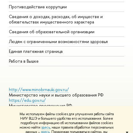
Противодействие коррупции
Ц
Сведения о доходах, расходах, об имуществе и
Б
обязательствах имущественного характера
О
Сведения об образовательной организации
О
Людям с ограниченными возможностями здоровья
Единая платежная страница
Работа в Вышке
http://www.minobrnauki.gov.ru/
Министерство науки и высшего образования РФ
https://edu.gov.ru/
Министерство просвещения РФ
https://elearning.hse.ru/mooc
Мы используем файлы cookies для улучшения работы сайта
Массовые открытые онлайн-курсы
НИУ ВШЭ и большего удобства его использования. Более
подробную информацию об использовании файлов cookies
можно найти
здесь
, наши правила обработки персональных
данных –
здесь
. Продолжая пользоваться сайтом, вы
✖