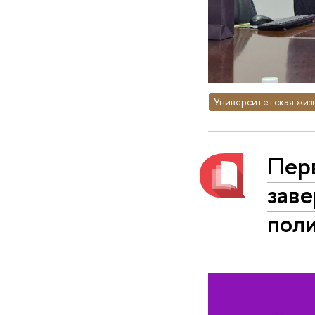
Университетская жиз
Пер
зав
пол