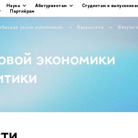
Наука
Абитуриентам
Студентам и выпускника
Партнёрам
 «Высшая школа экономики»
Факультеты
Факульт
овой экономики
итики
ти