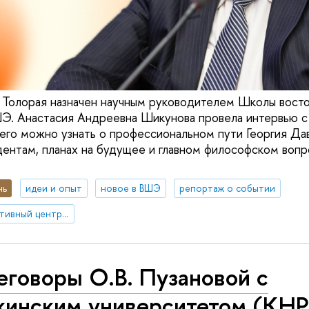
 Толорая назначен научным руководителем Школы вост
Анастасия Андреевна Шикунова провела интервью с 
его можно узнать о профессиональном пути Георгия Дав
дентам, планах на будущее и главном философском вопр
нь
идеи и опыт
новое в ВШЭ
репортаж о событии
Международный креативный центр «Абитуриент. Студент. Выпускник»
говоры О.В. Пузановой с
кинским университетом (КНР