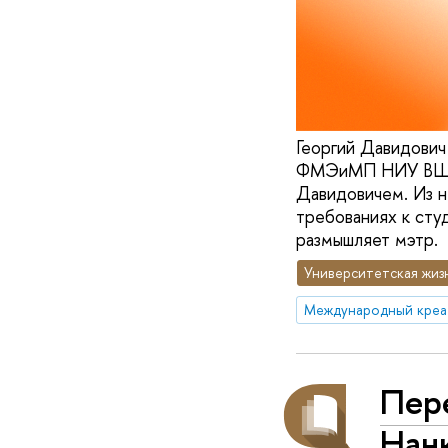
Георгий Давидович
ФМЭиМП НИУ ВШЭ. 
Давидовичем. Из н
требованиях к сту
размышляет мэтр.
Университетская жиз
Пере
Нан