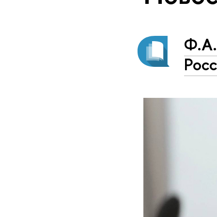
Ф.А
Рос