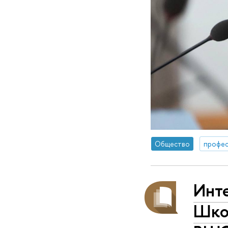
Общество
профес
Инт
Шко