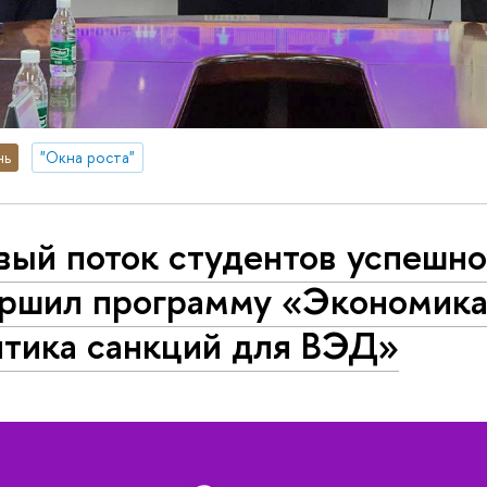
нь
"Окна роста"
вый поток студентов успешн
ершил программу «Экономика
итика санкций для ВЭД»