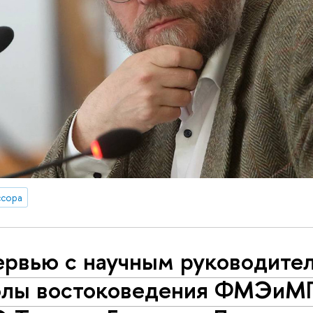
сора
ервью с научным руководите
лы востоковедения ФМЭиМ