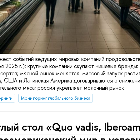
жест событий ведущих мировых компаний продовольств
я 2025 г.): крупные компании скупают нишевые бренды: 
десертов; мясной рынок меняется: массовый запуск раст
в; США и Латинская Америка договариваются о снижени
тельного мяса; россия укрепляет молочный рынок
ринги
Мониторинг глобального бизнеса
лый стол «Quo vadis, Iberoam
роамериканский мир в услов