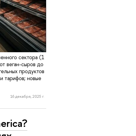
енного сектора (1
от веган-сыров до
ительных продуктов
и тарифов; новые
16 декабря, 2025 г.
erica?
иях