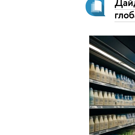
Дай
гло