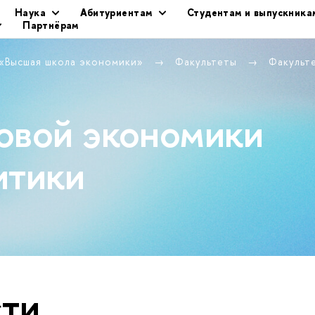
Наука
Абитуриентам
Студентам и выпускника
Партнёрам
 «Высшая школа экономики»
Факультеты
Факульт
овой экономики
итики
ти