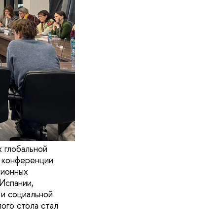
х глобальной
х конференции
ционных
Испании,
 и социальной
ого стола стал