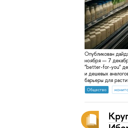
Опубликован дайд
ноября — 7 декабр
"better-for-you" 
и дешевых аналого
барьеры для расти
Общество
монито
Круг
Ибе