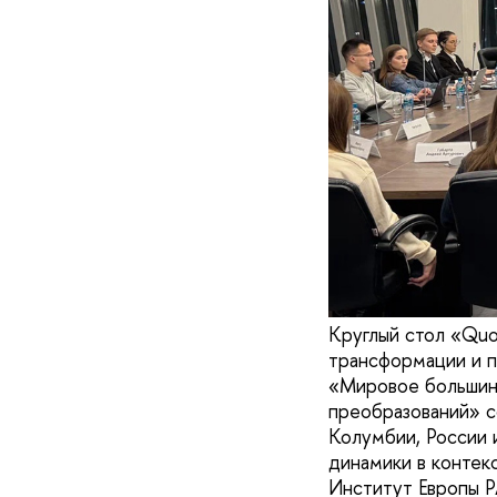
Круглый стол «Quo
трансформации и п
«Мировое большинс
преобразований» с
Колумбии, России 
динамики в контек
Институт Европы Р