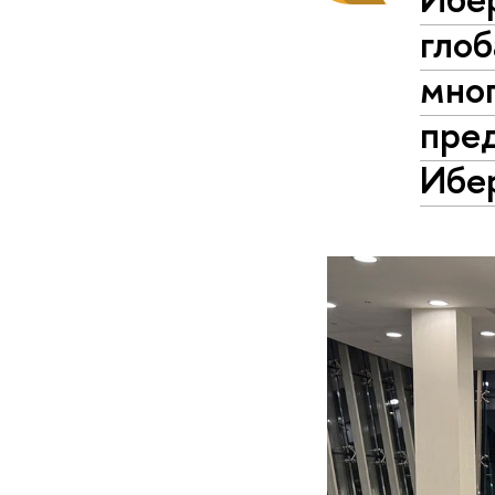
глоб
мно
пре
Ибе