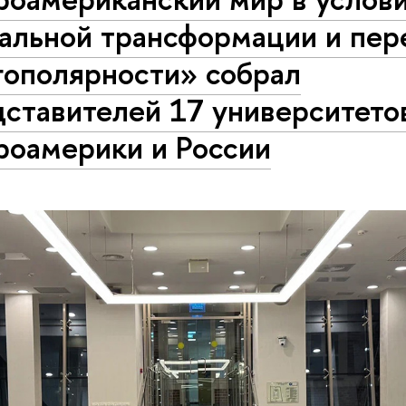
альной трансформации и пер
гополярности» собрал
дставителей 17 университето
роамерики и России