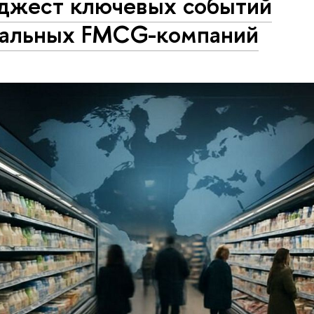
джест ключевых событий
бальных FMCG-компаний