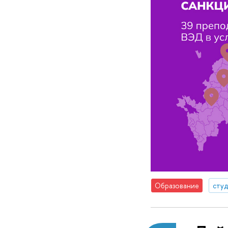
Образование
сту