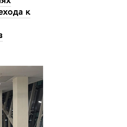
ехода к
в