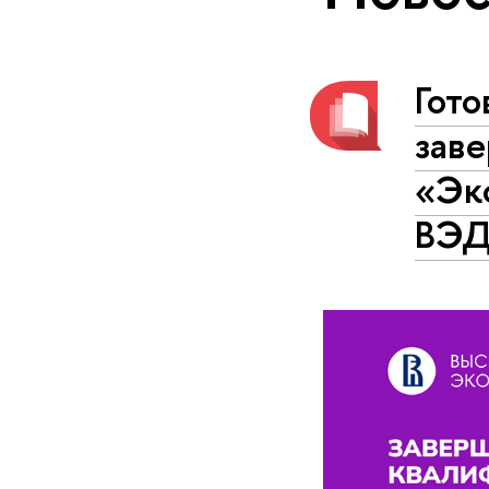
Гото
зав
«Эк
ВЭД