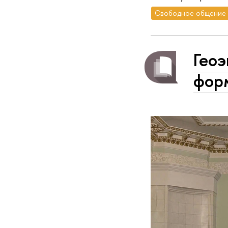
Свободное общение
Гео
фор