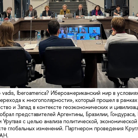
 vadis, Iberoamerica? Ибероамериканский мир в условия
ерехода к многополярности», который прошел в рамка
тво и Запад в контексте геоэкономических и цивилиза
обрал представителей Аргентины, Бразилии, Гондураса, 
и Уругвая с целью анализа политической, экономической
сте глобальных изменений. Партнером проведения Кругл
АН.