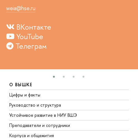
weia@hse.ru
ВКонтакте
YouTube
Телеграм
О ВЫШКЕ
Цифры и факты
Л
Руководство и структура
Д
Устойчивое развитие в НИУ ВШЭ
О
Преподаватели и сотрудники
П
Корпуса и общежития
В