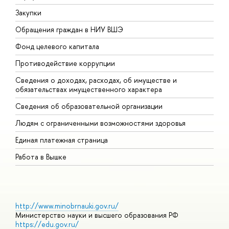
Закупки
П
Обращения граждан в НИУ ВШЭ
А
Фонд целевого капитала
Д
Противодействие коррупции
Ц
Сведения о доходах, расходах, об имуществе и
Б
обязательствах имущественного характера
О
Сведения об образовательной организации
О
Людям с ограниченными возможностями здоровья
Единая платежная страница
Работа в Вышке
http://www.minobrnauki.gov.ru/
Министерство науки и высшего образования РФ
https://edu.gov.ru/