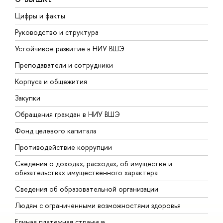
Цифры и факты
Л
Руководство и структура
Д
Устойчивое развитие в НИУ ВШЭ
О
Преподаватели и сотрудники
П
Корпуса и общежития
В
Закупки
П
Обращения граждан в НИУ ВШЭ
А
Фонд целевого капитала
Д
Противодействие коррупции
Ц
Сведения о доходах, расходах, об имуществе и
Б
обязательствах имущественного характера
О
Сведения об образовательной организации
О
Людям с ограниченными возможностями здоровья
Единая платежная страница