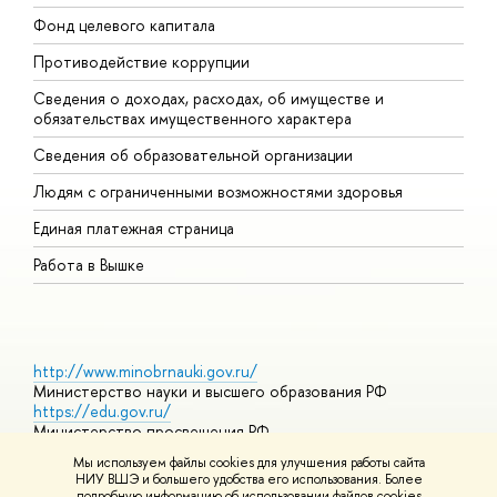
Фонд целевого капитала
Д
Противодействие коррупции
Ц
Сведения о доходах, расходах, об имуществе и
Б
обязательствах имущественного характера
О
Сведения об образовательной организации
О
Людям с ограниченными возможностями здоровья
Единая платежная страница
Работа в Вышке
http://www.minobrnauki.gov.ru/
Министерство науки и высшего образования РФ
https://edu.gov.ru/
Министерство просвещения РФ
https://elearning.hse.ru/mooc
Мы используем файлы cookies для улучшения работы сайта
Массовые открытые онлайн-курсы
НИУ ВШЭ и большего удобства его использования. Более
подробную информацию об использовании файлов cookies