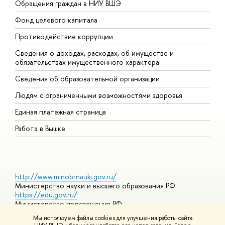
Обращения граждан в НИУ ВШЭ
А
Фонд целевого капитала
Д
Противодействие коррупции
Ц
Сведения о доходах, расходах, об имуществе и
Б
обязательствах имущественного характера
О
Сведения об образовательной организации
О
Людям с ограниченными возможностями здоровья
Единая платежная страница
Работа в Вышке
http://www.minobrnauki.gov.ru/
Министерство науки и высшего образования РФ
https://edu.gov.ru/
Министерство просвещения РФ
https://elearning.hse.ru/mooc
Мы используем файлы cookies для улучшения работы сайта
Массовые открытые онлайн-курсы