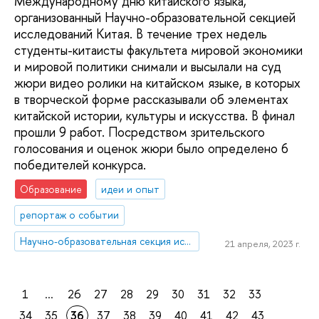
Международному дню китайского языка,
организованный Научно-образовательной секцией
исследований Китая. В течение трех недель
студенты-китаисты факультета мировой экономики
и мировой политики снимали и высылали на суд
жюри видео ролики на китайском языке, в которых
в творческой форме рассказывали об элементах
китайской истории, культуры и искусства. В финал
прошли 9 работ. Посредством зрительского
голосования и оценок жюри было определено 6
победителей конкурса.
Образование
идеи и опыт
репортаж о событии
Научно-образовательная секция исследований Китая
21 апреля, 2023 г.
1
...
26
27
28
29
30
31
32
33
34
35
36
37
38
39
40
41
42
43