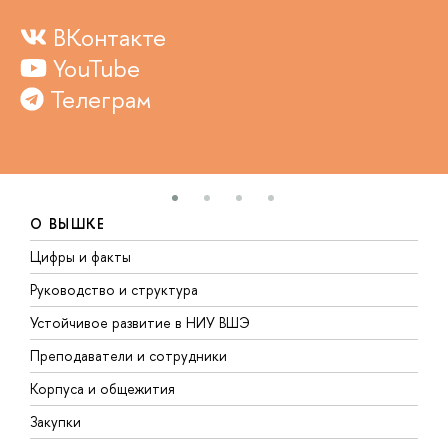
ВКонтакте
YouTube
Телеграм
О ВЫШКЕ
Цифры и факты
Л
Руководство и структура
Д
Устойчивое развитие в НИУ ВШЭ
О
Преподаватели и сотрудники
П
Корпуса и общежития
В
Закупки
П