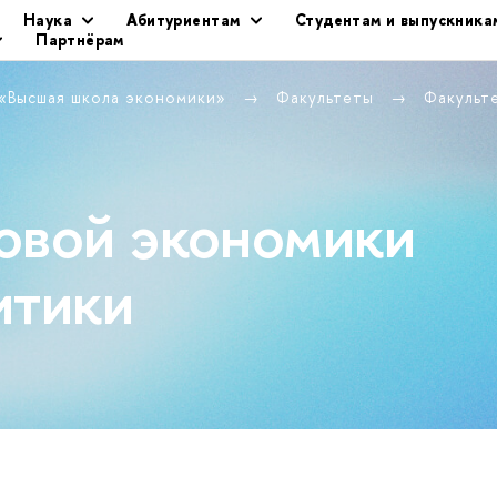
Наука
Абитуриентам
Студентам и выпускника
Партнёрам
 «Высшая школа экономики»
Факультеты
Факульт
овой экономики
итики