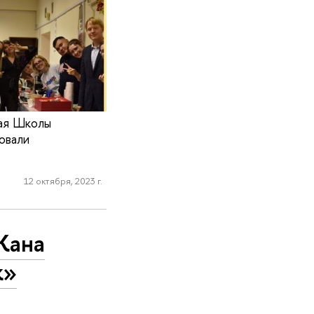
тая Школы
овали
12 октября, 2023 г.
Жана
к»