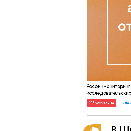
Росфинмониторинг 
исследовательских
Образование
идеи
В Ш