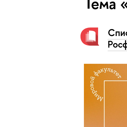
Тема 
Спис
Рос