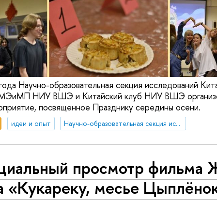
года Научно-образовательная секция исследований Ки
ФМЭиМП НИУ ВШЭ и Китайский клуб НИУ ВШЭ организ
оприятие, посвященное Празднику середины осени.
идеи и опыт
Научно-образовательная секция исследований Китая
циальный просмотр фильма 
а «Кукареку, месье Цыплёно