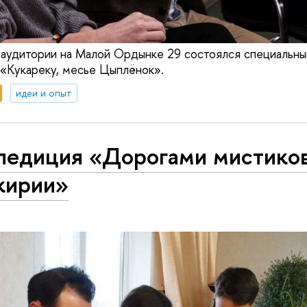
 аудитории на Малой Ордынке 29 состоялся специальн
«Кукареку, месье Цыплёнок».
идеи и опыт
педиция «Дорогами мистико
кирии»