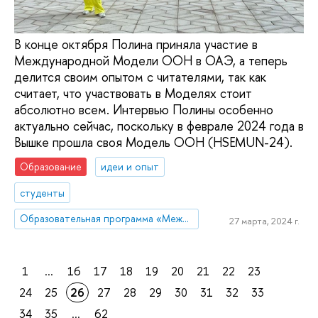
В конце октября Полина приняла участие в
Международной Модели ООН в ОАЭ, а теперь
делится своим опытом с читателями, так как
считает, что участвовать в Моделях стоит
абсолютно всем. Интервью Полины особенно
актуально сейчас, поскольку в феврале 2024 года в
Вышке прошла своя Модель ООН (HSEMUN-24).
Образование
идеи и опыт
студенты
Образовательная программа «Международные отношения»
27 марта, 2024 г.
1
...
16
17
18
19
20
21
22
23
24
25
26
27
28
29
30
31
32
33
34
35
...
62