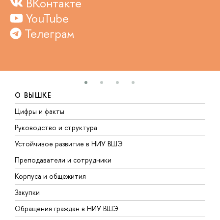
ВКонтакте
YouTube
Телеграм
О ВЫШКЕ
Цифры и факты
Л
Руководство и структура
Д
Устойчивое развитие в НИУ ВШЭ
О
Преподаватели и сотрудники
П
Корпуса и общежития
В
Закупки
П
Обращения граждан в НИУ ВШЭ
А