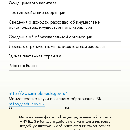
Фонд целевого капитала
Д
Противодействие коррупции
Ц
Сведения о доходах, расходах, об имуществе и
Б
обязательствах имущественного характера
О
Сведения об образовательной организации
О
Людям с ограниченными возможностями здоровья
Единая платежная страница
Работа в Вышке
http://www.minobrnauki.gov.ru/
Министерство науки и высшего образования РФ
https://edu.gov.ru/
Министерство просвещения РФ
https://elearning.hse.ru/mooc
Мы используем файлы cookies для улучшения работы сайта
Массовые открытые онлайн-курсы
НИУ ВШЭ и большего удобства его использования. Более
подробную информацию об использовании файлов cookies