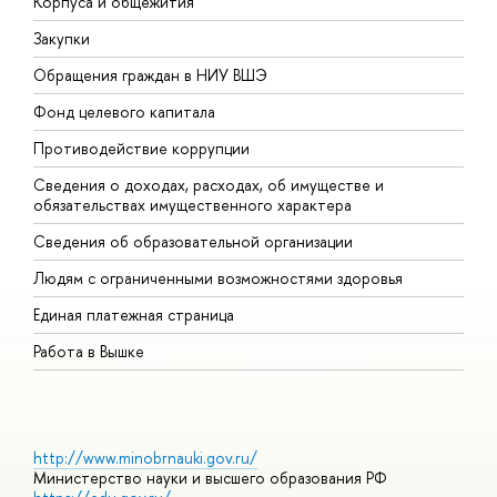
Корпуса и общежития
В
Закупки
П
Обращения граждан в НИУ ВШЭ
А
Фонд целевого капитала
Д
Противодействие коррупции
Ц
Сведения о доходах, расходах, об имуществе и
Б
обязательствах имущественного характера
О
Сведения об образовательной организации
О
Людям с ограниченными возможностями здоровья
Единая платежная страница
Работа в Вышке
http://www.minobrnauki.gov.ru/
Министерство науки и высшего образования РФ