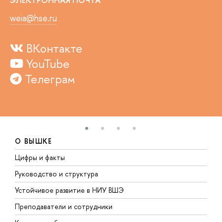
weia@hse.ru
ВКонтакте
YouTube
Телеграм
О ВЫШКЕ
Цифры и факты
Л
Руководство и структура
Д
Устойчивое развитие в НИУ ВШЭ
О
Преподаватели и сотрудники
П