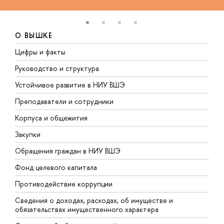
О ВЫШКЕ
Цифры и факты
Л
Руководство и структура
Д
Устойчивое развитие в НИУ ВШЭ
О
Преподаватели и сотрудники
П
Корпуса и общежития
В
Закупки
П
Обращения граждан в НИУ ВШЭ
А
Фонд целевого капитала
Д
Противодействие коррупции
Ц
Сведения о доходах, расходах, об имуществе и
Б
обязательствах имущественного характера
О