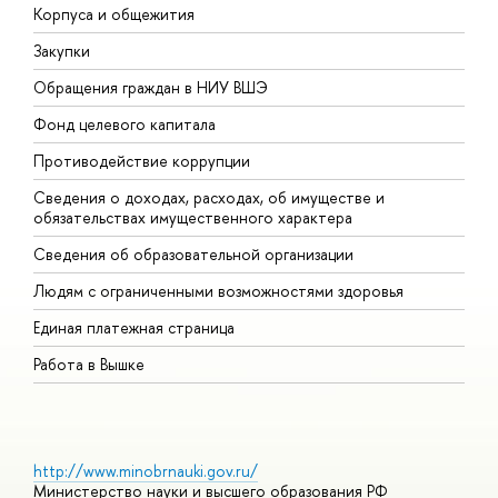
Корпуса и общежития
В
Закупки
П
Обращения граждан в НИУ ВШЭ
А
Фонд целевого капитала
Д
Противодействие коррупции
Ц
Сведения о доходах, расходах, об имуществе и
Б
обязательствах имущественного характера
О
Сведения об образовательной организации
О
Людям с ограниченными возможностями здоровья
Единая платежная страница
Работа в Вышке
http://www.minobrnauki.gov.ru/
Министерство науки и высшего образования РФ