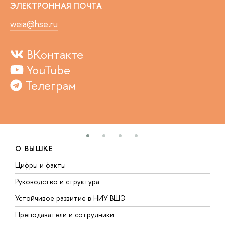
ЭЛЕКТРОННАЯ ПОЧТА
weia@hse.ru
ВКонтакте
YouTube
Телеграм
О ВЫШКЕ
Цифры и факты
Л
Руководство и структура
Д
Устойчивое развитие в НИУ ВШЭ
О
Преподаватели и сотрудники
П