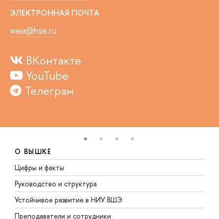
ЭЛЕКТРОННАЯ ПОЧТА
weia@hse.ru
ВКонтакте
YouTube
Телеграм
О ВЫШКЕ
Цифры и факты
Л
Руководство и структура
Д
Устойчивое развитие в НИУ ВШЭ
О
Преподаватели и сотрудники
П