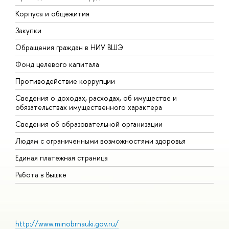
Корпуса и общежития
В
Закупки
П
Обращения граждан в НИУ ВШЭ
А
Фонд целевого капитала
Д
Противодействие коррупции
Ц
Сведения о доходах, расходах, об имуществе и
Б
обязательствах имущественного характера
О
Сведения об образовательной организации
О
Людям с ограниченными возможностями здоровья
Единая платежная страница
Работа в Вышке
http://www.minobrnauki.gov.ru/