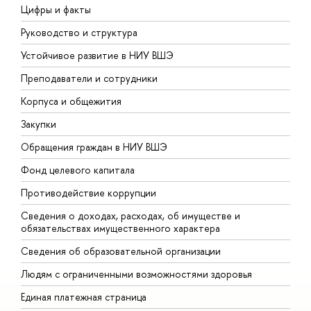
Цифры и факты
Л
Руководство и структура
Д
Устойчивое развитие в НИУ ВШЭ
О
Преподаватели и сотрудники
П
Корпуса и общежития
В
Закупки
П
Обращения граждан в НИУ ВШЭ
А
Фонд целевого капитала
Д
Противодействие коррупции
Ц
Сведения о доходах, расходах, об имуществе и
Б
обязательствах имущественного характера
О
Сведения об образовательной организации
О
Людям с ограниченными возможностями здоровья
Единая платежная страница