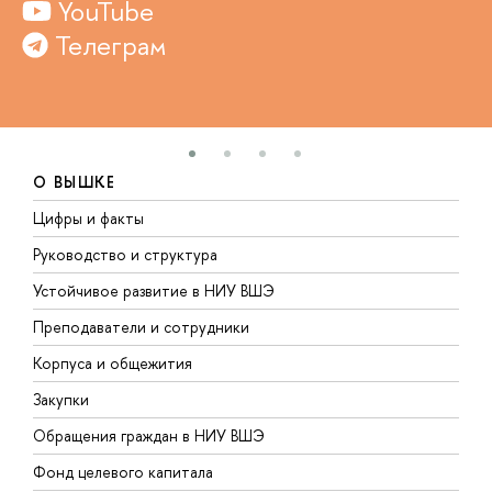
YouTube
Телеграм
О ВЫШКЕ
Цифры и факты
Л
Руководство и структура
Д
Устойчивое развитие в НИУ ВШЭ
О
Преподаватели и сотрудники
П
Корпуса и общежития
В
Закупки
П
Обращения граждан в НИУ ВШЭ
А
Фонд целевого капитала
Д