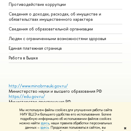
Противодействие коррупции
Ц
Сведения о доходах, расходах, об имуществе и
Б
обязательствах имущественного характера
О
Сведения об образовательной организации
О
Людям с ограниченными возможностями здоровья
Единая платежная страница
Работа в Вышке
http://www.minobrnauki.gov.ru/
Министерство науки и высшего образования РФ
https://edu.gov.ru/
Министерство просвещения РФ
https://elearning.hse.ru/mooc
Мы используем файлы cookies для улучшения работы сайта
Массовые открытые онлайн-курсы
НИУ ВШЭ и большего удобства его использования. Более
подробную информацию об использовании файлов cookies
можно найти
здесь
, наши правила обработки персональных
данных –
здесь
. Продолжая пользоваться сайтом, вы
✖
© НИУ ВШЭ 1993–2026
Адреса и контакты
Условия