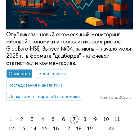
Опубликован новый ежемесячный мониторинг
мировой экономики и геополитических рисков
GlobBaro HSE, Выпуск №34, за июнь – начало июля
2025 г. в формате "дашборда" - ключевой
статистики и комментариев.
Общество
мониторинги
исследования и аналитика
Департамент мировой экономики
4 августа, 2025 г.
1
2
3
4
5
6
7
8
9
10
11
12
13
14
15
16
17
18
19
...
42