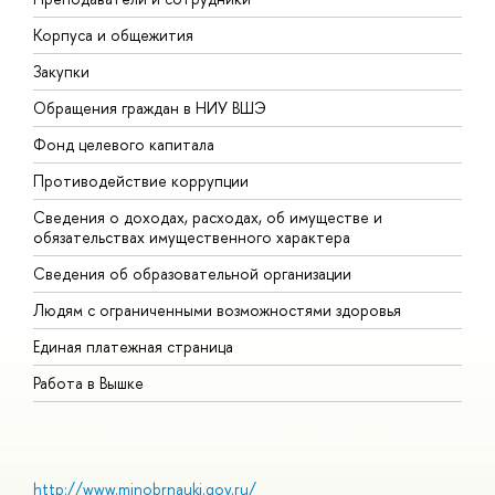
Корпуса и общежития
В
Закупки
П
Обращения граждан в НИУ ВШЭ
А
Фонд целевого капитала
Д
Противодействие коррупции
Ц
Сведения о доходах, расходах, об имуществе и
Б
обязательствах имущественного характера
О
Сведения об образовательной организации
О
Людям с ограниченными возможностями здоровья
Единая платежная страница
Работа в Вышке
http://www.minobrnauki.gov.ru/