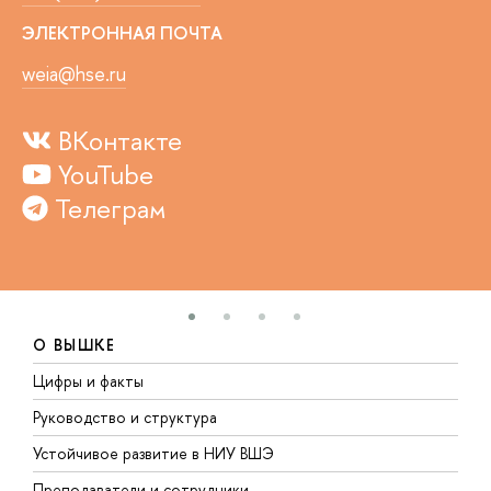
ЭЛЕКТРОННАЯ ПОЧТА
weia@hse.ru
ВКонтакте
YouTube
Телеграм
О ВЫШКЕ
Цифры и факты
Л
Руководство и структура
Д
Устойчивое развитие в НИУ ВШЭ
О
Преподаватели и сотрудники
П