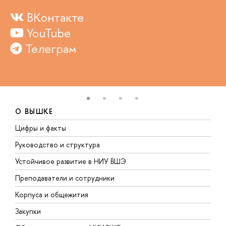
ВКонтакте
YouTube
Телеграм
О ВЫШКЕ
Цифры и факты
Л
Руководство и структура
Д
Устойчивое развитие в НИУ ВШЭ
О
Преподаватели и сотрудники
П
Корпуса и общежития
В
Закупки
П