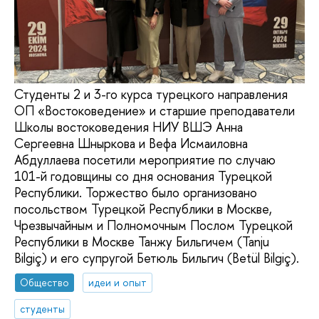
Студенты 2 и 3-го курса турецкого направления
ОП «Востоковедение» и старшие преподаватели
Школы востоковедения НИУ ВШЭ Анна
Сергеевна Шныркова и Вефа Исмаиловна
Абдуллаева посетили мероприятие по случаю
101-й годовщины со дня основания Турецкой
Республики. Торжество было организовано
посольством Турецкой Республики в Москве,
Чрезвычайным и Полномочным Послом Турецкой
Республики в Москве Танжу Бильгичем (Tanju
Bilgiç) и его супругой Бетюль Бильгич (Betül Bilgiç).
Общество
идеи и опыт
студенты