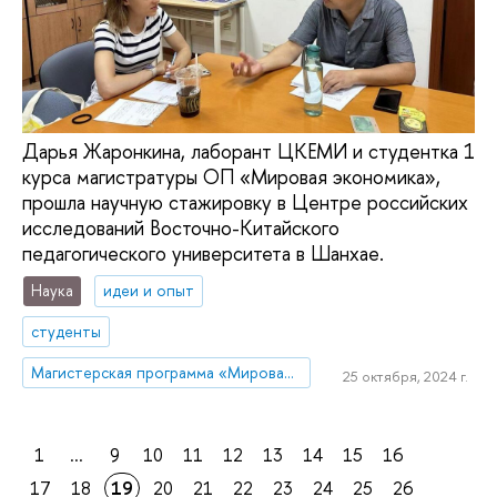
Дарья Жаронкина, лаборант ЦКЕМИ и студентка 1
курса магистратуры ОП «Мировая экономика»,
прошла научную стажировку в Центре российских
исследований Восточно-Китайского
педагогического университета в Шанхае.
Наука
идеи и опыт
студенты
Магистерская программа «Мировая экономика»
25 октября, 2024 г.
1
...
9
10
11
12
13
14
15
16
17
18
19
20
21
22
23
24
25
26