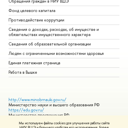
Обращения граждан в НИУ ВШЭ
А
Фонд целевого капитала
Д
Противодействие коррупции
Ц
Сведения о доходах, расходах, об имуществе и
Б
обязательствах имущественного характера
О
Сведения об образовательной организации
О
Людям с ограниченными возможностями здоровья
Единая платежная страница
Работа в Вышке
http://www.minobrnauki.gov.ru/
Министерство науки и высшего образования РФ
https://edu.gov.ru/
Министерство просвещения РФ
https://elearning.hse.ru/mooc
Мы используем файлы cookies для улучшения работы сайта
Массовые открытые онлайн-курсы
НИУ ВШЭ и большего удобства его использования. Более