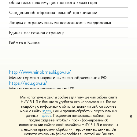
обязательствах имущественного характера
О
Сведения об образовательной организации
О
Людям с ограниченными возможностями здоровья
Единая платежная страница
Работа в Вышке
http://www.minobrnauki.gov.ru/
Министерство науки и высшего образования РФ
https://edu.gov.ru/
Министерство просвещения РФ
https://elearning.hse.ru/mooc
Мы используем файлы cookies для улучшения работы сайта
Массовые открытые онлайн-курсы
НИУ ВШЭ и большего удобства его использования. Более
подробную информацию об использовании файлов cookies
можно найти
здесь
, наши правила обработки персональных
данных –
здесь
. Продолжая пользоваться сайтом, вы
✖
© НИУ ВШЭ 1993–2026
Адреса и контакты
Условия
подтверждаете, что были проинформированы об
использования материалов
Политика конфиденциальности
Карта
использовании файлов cookies сайтом НИУ ВШЭ и согласны
сайта
с нашими правилами обработки персональных данных. Вы
Шрифты HSE Sans и HSE Slab разработаны в
Школе дизайна НИУ
можете отключить файлы cookies в настройках Вашего