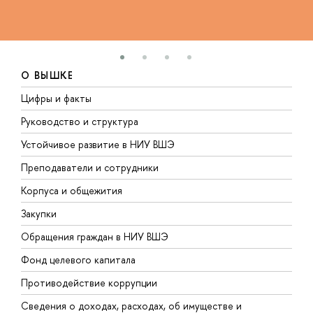
О ВЫШКЕ
Цифры и факты
Л
Руководство и структура
Д
Устойчивое развитие в НИУ ВШЭ
О
Преподаватели и сотрудники
П
Корпуса и общежития
В
Закупки
П
Обращения граждан в НИУ ВШЭ
А
Фонд целевого капитала
Д
Противодействие коррупции
Ц
Сведения о доходах, расходах, об имуществе и
Б