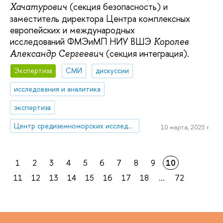
(секция безопасность) и
Хачатурович
заместитель директора Центра комплексных
европейских и международных
исследований ФМЭиМП НИУ ВШЭ
Королев
(секция интеграция).
Александр Сергеевич
Экспертиза
СМИ
дискуссии
исследования и аналитика
экспертиза
Центр средиземноморских исследований
10 марта, 2025 г.
1
2
3
4
5
6
7
8
9
10
11
12
13
14
15
16
17
18
...
72