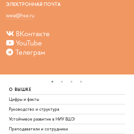
ЭЛЕКТРОННАЯ ПОЧТА
weia@hse.ru
ВКонтакте
YouTube
Телеграм
О ВЫШКЕ
Цифры и факты
Л
Руководство и структура
Д
Устойчивое развитие в НИУ ВШЭ
О
Преподаватели и сотрудники
П