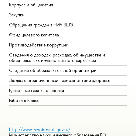
Корпуса и общежития
В
Закупки
П
Обращения граждан в НИУ ВШЭ
А
Фонд целевого капитала
Д
Противодействие коррупции
Ц
Сведения о доходах, расходах, об имуществе и
Б
обязательствах имущественного характера
О
Сведения об образовательной организации
О
Людям с ограниченными возможностями здоровья
Единая платежная страница
Работа в Вышке
http://www.minobrnauki.gov.ru/
Министерство науки и высшего образования РФ