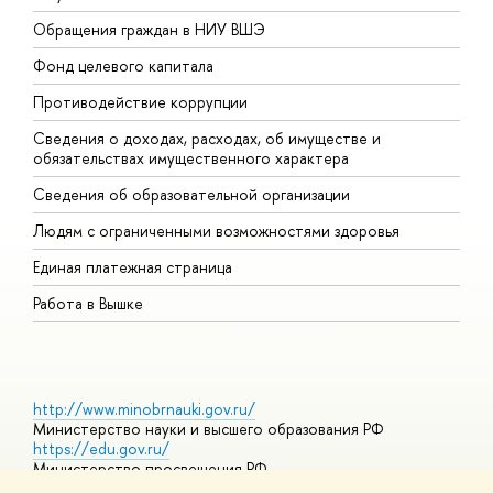
Обращения граждан в НИУ ВШЭ
А
Фонд целевого капитала
Д
Противодействие коррупции
Ц
Сведения о доходах, расходах, об имуществе и
Б
обязательствах имущественного характера
О
Сведения об образовательной организации
О
Людям с ограниченными возможностями здоровья
Единая платежная страница
Работа в Вышке
http://www.minobrnauki.gov.ru/
Министерство науки и высшего образования РФ
https://edu.gov.ru/
Министерство просвещения РФ
https://elearning.hse.ru/mooc