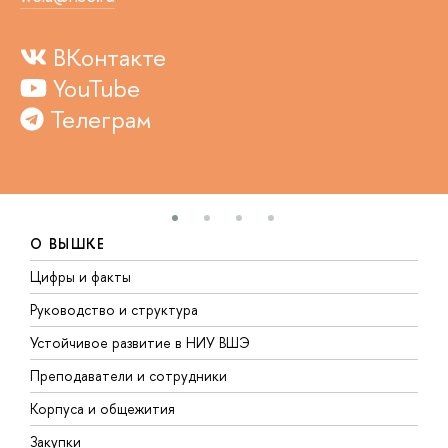
ВКонтакте
YouTube
Телеграм
О ВЫШКЕ
Цифры и факты
Л
Руководство и структура
Д
Устойчивое развитие в НИУ ВШЭ
О
Преподаватели и сотрудники
П
Корпуса и общежития
В
Закупки
П