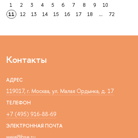
1
2
3
4
5
6
7
8
9
10
11
12
13
14
15
16
17
18
...
72
Контакты
АДРЕС
119017, г. Москва, ул. Малая Ордынка, д. 17
ТЕЛЕФОН
+7 (495) 916-88-69
ЭЛЕКТРОННАЯ ПОЧТА
weia@hse.ru