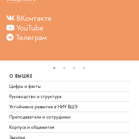
ВКонтакте
YouTube
Телеграм
О ВЫШКЕ
Цифры и факты
Л
Руководство и структура
Д
Устойчивое развитие в НИУ ВШЭ
О
Преподаватели и сотрудники
П
Корпуса и общежития
В
Закупки
П