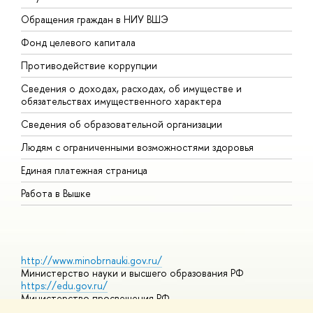
Обращения граждан в НИУ ВШЭ
А
Фонд целевого капитала
Д
Противодействие коррупции
Ц
Сведения о доходах, расходах, об имуществе и
Б
обязательствах имущественного характера
О
Сведения об образовательной организации
О
Людям с ограниченными возможностями здоровья
Единая платежная страница
Работа в Вышке
http://www.minobrnauki.gov.ru/
Министерство науки и высшего образования РФ
https://edu.gov.ru/
Министерство просвещения РФ
https://elearning.hse.ru/mooc