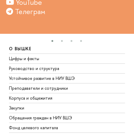
YouTube
Телеграм
О ВЫШКЕ
Цифры и факты
Л
Руководство и структура
Д
Устойчивое развитие в НИУ ВШЭ
О
Преподаватели и сотрудники
П
Корпуса и общежития
В
Закупки
П
Обращения граждан в НИУ ВШЭ
А
Фонд целевого капитала
Д