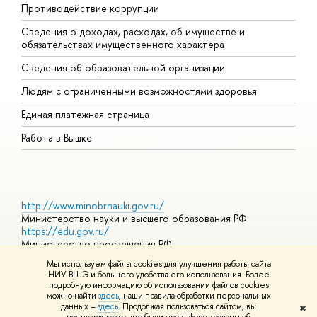
Противодействие коррупции
Ц
Сведения о доходах, расходах, об имуществе и
Б
обязательствах имущественного характера
О
Сведения об образовательной организации
О
Людям с ограниченными возможностями здоровья
Единая платежная страница
Работа в Вышке
http://www.minobrnauki.gov.ru/
Министерство науки и высшего образования РФ
https://edu.gov.ru/
Министерство просвещения РФ
https://elearning.hse.ru/mooc
Мы используем файлы cookies для улучшения работы сайта
Массовые открытые онлайн-курсы
НИУ ВШЭ и большего удобства его использования. Более
подробную информацию об использовании файлов cookies
можно найти
здесь
, наши правила обработки персональных
данных –
здесь
. Продолжая пользоваться сайтом, вы
✖
© НИУ ВШЭ 1993–2026
Адреса и контакты
Условия