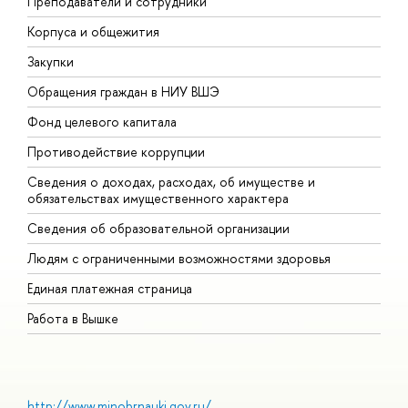
Преподаватели и сотрудники
П
Корпуса и общежития
В
Закупки
П
Обращения граждан в НИУ ВШЭ
А
Фонд целевого капитала
Д
Противодействие коррупции
Ц
Сведения о доходах, расходах, об имуществе и
Б
обязательствах имущественного характера
О
Сведения об образовательной организации
О
Людям с ограниченными возможностями здоровья
Единая платежная страница
Работа в Вышке
http://www.minobrnauki.gov.ru/