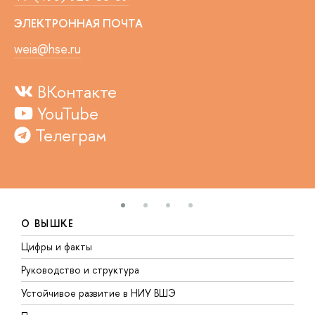
ЭЛЕКТРОННАЯ ПОЧТА
weia@hse.ru
ВКонтакте
YouTube
Телеграм
О ВЫШКЕ
Цифры и факты
Л
Руководство и структура
Д
Устойчивое развитие в НИУ ВШЭ
О