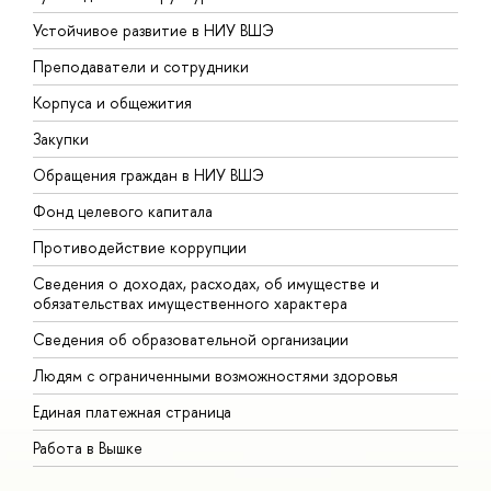
Устойчивое развитие в НИУ ВШЭ
О
Преподаватели и сотрудники
П
Корпуса и общежития
В
Закупки
П
Обращения граждан в НИУ ВШЭ
А
Фонд целевого капитала
Д
Противодействие коррупции
Ц
Сведения о доходах, расходах, об имуществе и
Б
обязательствах имущественного характера
О
Сведения об образовательной организации
О
Людям с ограниченными возможностями здоровья
Единая платежная страница
Работа в Вышке