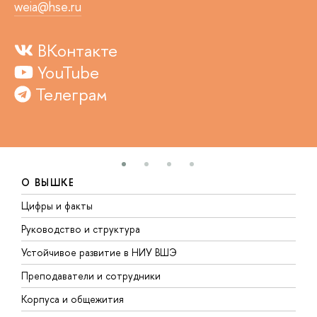
weia@hse.ru
ВКонтакте
YouTube
Телеграм
О ВЫШКЕ
Цифры и факты
Л
Руководство и структура
Д
Устойчивое развитие в НИУ ВШЭ
О
Преподаватели и сотрудники
П
Корпуса и общежития
В