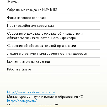
Закупки
П
Обращения граждан в НИУ ВШЭ
А
Фонд целевого капитала
Д
Противодействие коррупции
Ц
Сведения о доходах, расходах, об имуществе и
Б
обязательствах имущественного характера
О
Сведения об образовательной организации
О
Людям с ограниченными возможностями здоровья
Единая платежная страница
Работа в Вышке
http://www.minobrnauki.gov.ru/
Министерство науки и высшего образования РФ
https://edu.gov.ru/
Министерство просвещения РФ