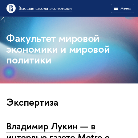
Высшая школа экономики
Меню
Факультет мировой
экономики и мировой
политики
Экспертиза
Владимир Лукин — в
интервью газете Metro о