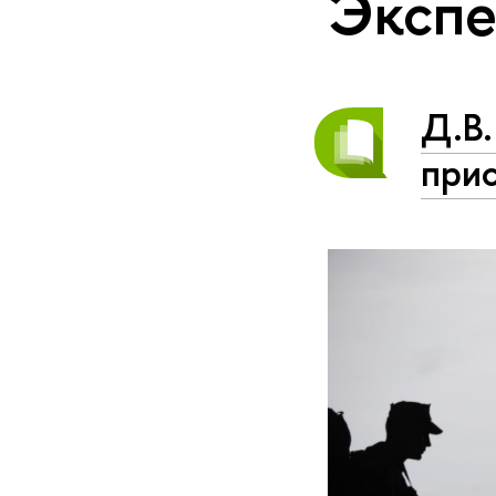
Экспе
Д.В
прис