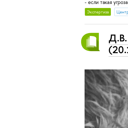
- если такая угроз
Экспертиза
Д.В.
(20