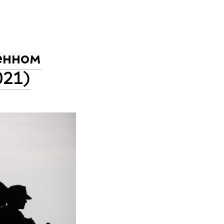
енном
021)