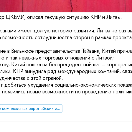
тор ЦКЕМИ, описал текущую ситуацию КНР и Литвы.
ранами имеет долгую историю развития. Литва не раз в
а возможность сотрудничества сторон в рамках проекта
ытие в Вильнюсе представительства Тайваня, Китай прин
ю и так неважных торговых отношений с Литвой;
Литву, Китай пошел на беспрецедентный шаг – корпорат
лики. КНР вынудила ряд международных компаний, связ
удничества с этой страной.
ет добиться ухудшения социально-экономических показа
Р появились новые возможности по проведению политик
Центр комплексных европейских и международных исследований (ЦКЕМИ)