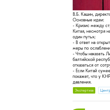
В.Б. Кашин, дирек
Основные идеи:
- Кризис между ст
Китая, несмотря н
один путь»;
- В ответ на откр
меры по ослаблени
- Чтобы наказать 
балтийской респуб
отказаться от сотр
- Если Китай суме
покажет, что у КН
давления.
Экспертиза