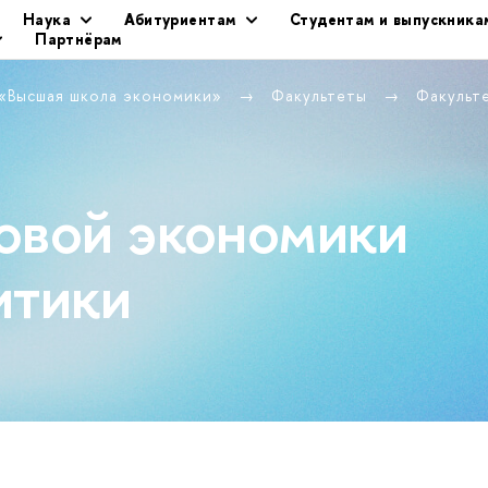
Наука
Абитуриентам
Студентам и выпускника
Партнёрам
 «Высшая школа экономики»
Факультеты
Факульт
овой экономики
итики