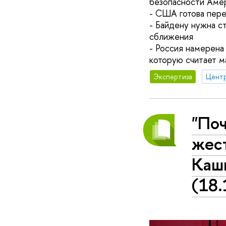
безопасности Аме
- США готова пере
- Байдену нужна с
сближения
- Россия намерена
которую считает м
Экспертиза
"По
жест
Каш
(18.