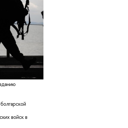
изданию
 болгарской
ских войск в