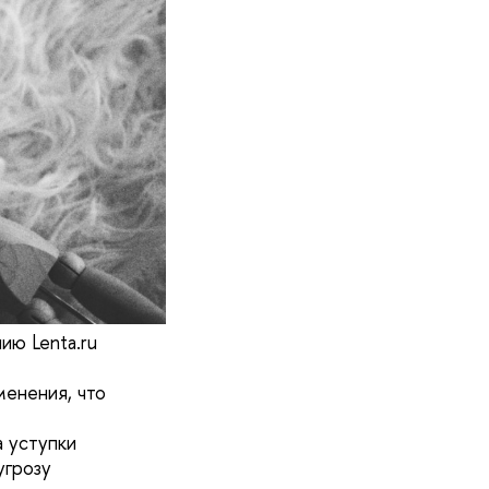
ию Lenta.ru
менения, что
а уступки
угрозу