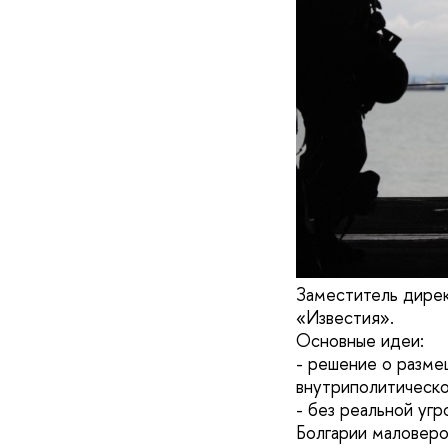
Заместитель дире
«Известия».
Основные идеи:
- решение о разме
внутриполитическ
- без реальной уг
Болгарии маловер