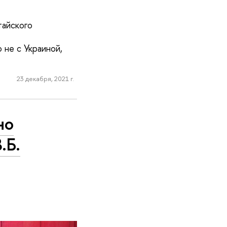
тайского
 не с Украиной,
23 декабря, 2021 г.
но
.Б.