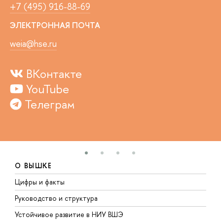
+7 (495) 916-88-69
ЭЛЕКТРОННАЯ ПОЧТА
weia@hse.ru
ВКонтакте
YouTube
Телеграм
О ВЫШКЕ
Цифры и факты
Л
Руководство и структура
Д
Устойчивое развитие в НИУ ВШЭ
О