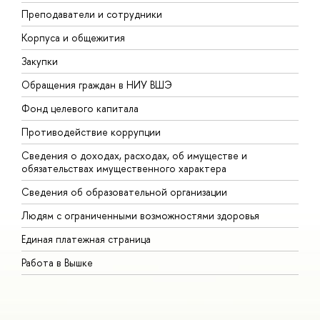
Преподаватели и сотрудники
П
Корпуса и общежития
В
Закупки
П
Обращения граждан в НИУ ВШЭ
А
Фонд целевого капитала
Д
Противодействие коррупции
Ц
Сведения о доходах, расходах, об имуществе и
Б
обязательствах имущественного характера
О
Сведения об образовательной организации
О
Людям с ограниченными возможностями здоровья
Единая платежная страница
Работа в Вышке