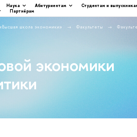
Наука
Абитуриентам
Студентам и выпускника
Партнёрам
 «Высшая школа экономики»
Факультеты
Факульт
овой экономики
итики