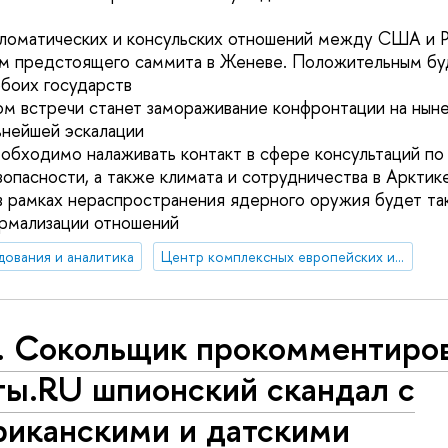
пломатических и консульских отношений между США и 
м предстоящего саммита в Женеве. Положительным бу
обоих государств
ом встречи станет замораживание конфронтации на нын
ьнейшей эскалации
обходимо налаживать контакт в сфере консультаций по
зопасности, а также климата и сотрудничества в Арктик
 рамках нераспространения ядерного оружия будет та
рмализации отношений
дования и аналитика
Центр комплексных европейских и международных исследований (ЦКЕМИ)
. Сокольщик прокомментиров
ты.RU шпионский скандал с
риканскими и датскими