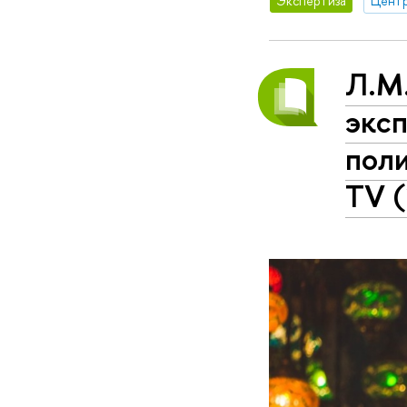
Экспертиза
Л.М
экс
пол
TV (