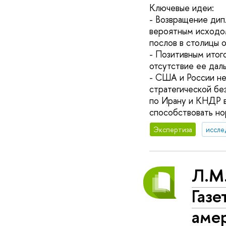
Ключевые идеи:
- Возвращение ди
вероятным исходо
послов в столицы 
- Позитивным итог
отсутствие ее дал
- США и России не
стратегической бе
по Ирану и КНДР в
способствовать но
Экспертиза
иссле
Л.М
Газе
аме