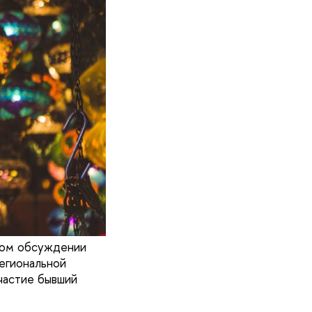
ком обсуждении
егиональной
частие бывший