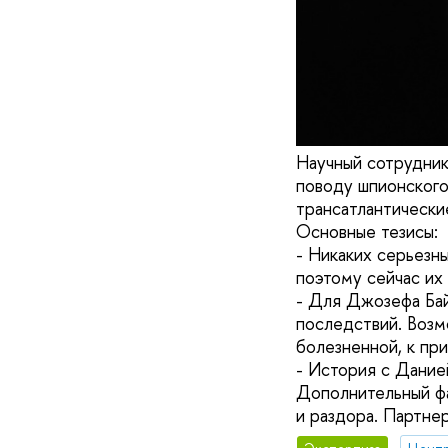
Научный сотрудни
поводу шпионского
трансатлантически
Основные тезисы:
- Никаких серьезн
поэтому сейчас их 
- Для Джозефа Бай
последствий. Возм
болезненной, к при
- История с Дание
Дополнительный фа
и раздора. Партне