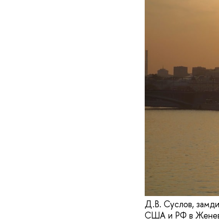
Д.В. Суслов, зам
США и РФ в Женев