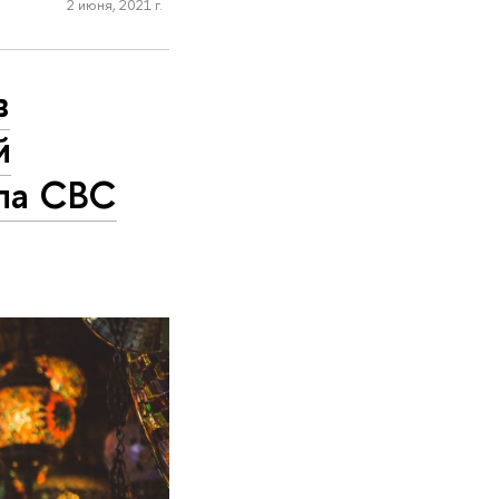
2 июня, 2021 г.
в
й
ла CBC