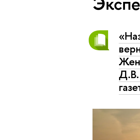
Экспе
«На
верн
Жен
Д.В
газе