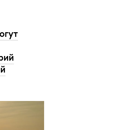
огут
рий
ой