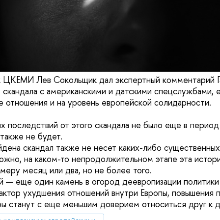
к ЦКЕМИ Лев Сокольщик дал экспертный комментарий Г
 скандала с американскими и датскими спецслужбами, е
е отношения и на уровень европейской солидарности.
ых последствий от этого скандала не было еще в период
также не будет.
дена скандал также не несет каких-либо существенных
ожно, на каком-то непродолжительном этапе эта истор
меру месяц или два, но не более того.
й — еще один камень в огород деевропизации политики
ктор ухудшения отношений внутри Европы, повышения 
ры станут с еще меньшим доверием относиться друг к д