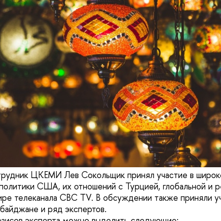
отрудник ЦКЕМИ Лев Сокольщик принял участие в широ
политики США, их отношений с Турцией, глобальной и р
ире телеканала CBC TV. В обсуждении также приняли у
байджане и ряд экспертов.
езисов эксперта можно выделить следующие: