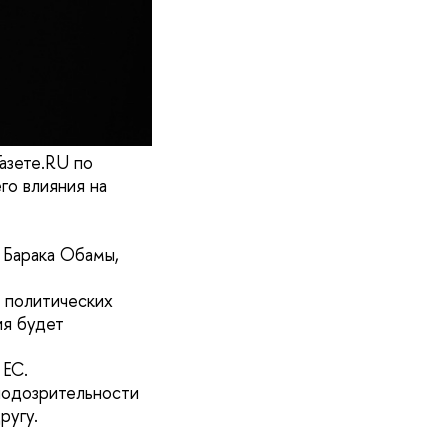
азете.RU по
го влияния на
 Барака Обамы,
 политических
ия будет
 ЕС.
подозрительности
ругу.