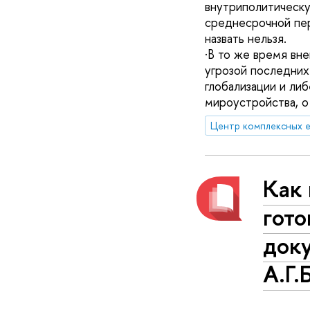
внутриполитическу
среднесрочной пер
назвать нельзя.
·В то же время вн
угрозой последних
глобализации и ли
мироустройства, о
Как 
гот
док
А.Г.