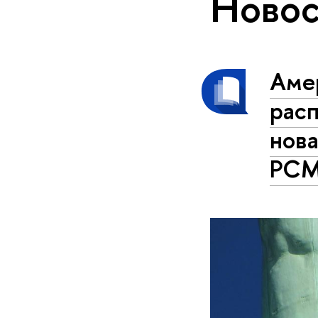
Новос
Аме
расп
нова
РС