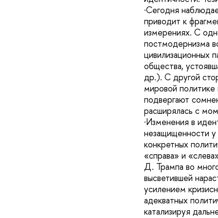
·Сегодня наблюдае
приводит к фрагме
измерениях. С одн
постмодернизма вс
цивилизационных п
общества, устоявша
др.). С другой ст
мировой политике 
подвергают сомнен
расширялась с мом
·Изменения в иде
незащищенности у 
конкретных полити
«справа» и «слева
Д. Трампа во мног
высветившей нарас
усилением кризисн
адекватных полити
катализируя дальн