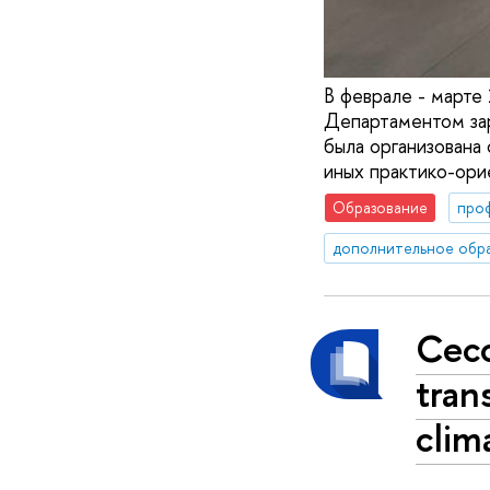
В феврале - март
Департаментом за
была организована
иных практико-ори
Образование
про
дополнительное обр
Сес
tran
clim