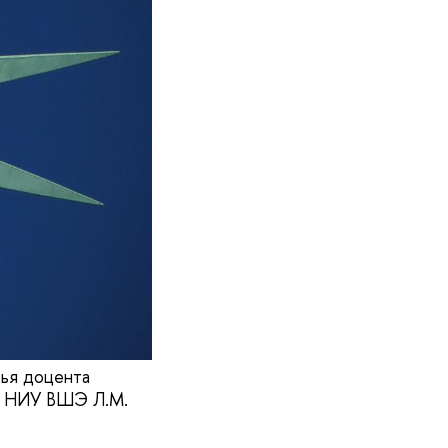
тья доцента
И НИУ ВШЭ Л.М.