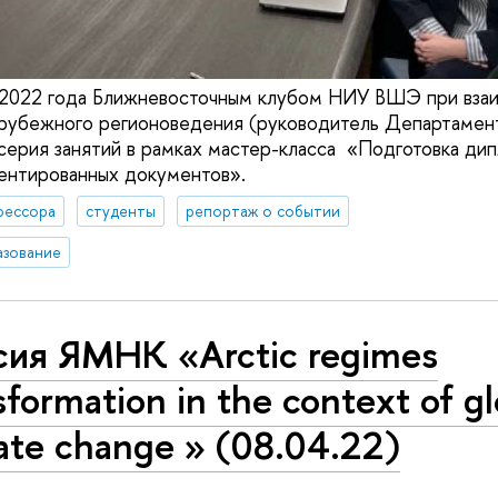
е 2022 года Ближневосточным клубом НИУ ВШЭ при вза
рубежного регионоведения (руководитель Департамен
 серия занятий в рамках мастер-класса «Подготовка ди
ентированных документов».
фессора
студенты
репортаж о событии
азование
сия ЯМНК «Arctic regimes
sformation in the context of gl
ate change » (08.04.22)