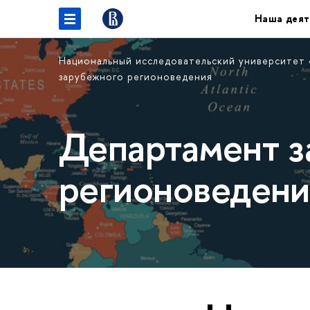
Наша деят
Национальный исследовательский университет
зарубежного регионоведения
Департамент з
регионоведени