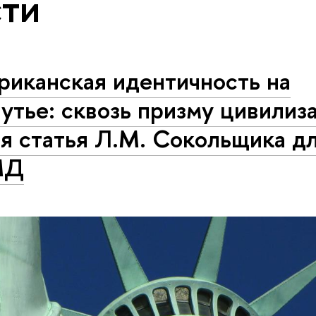
ти
риканская идентичность на
утье: сквозь призму цивилиз
я статья Л.М. Сокольщика д
МД