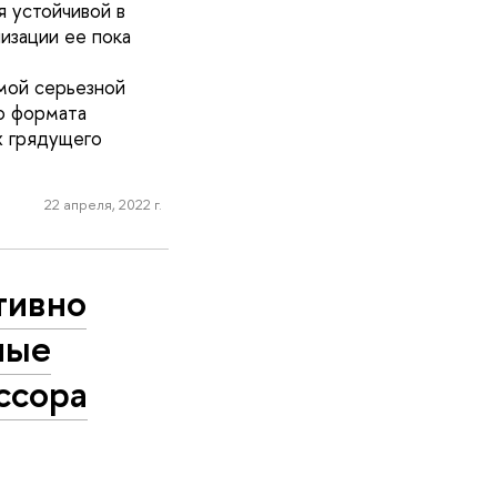
 устойчивой в
изации ее пока
мой серьезной
о формата
х грядущего
22 апреля, 2022 г.
тивно
ные
ссора