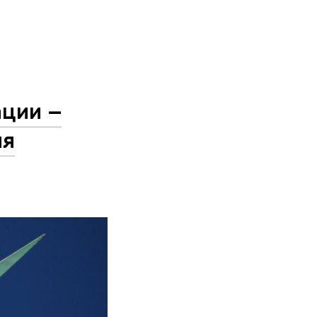
ации –
ля