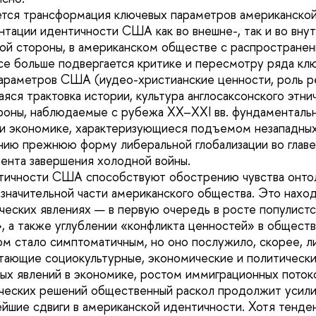
тся трансформация ключевых параметров американской 
нтации идентичности США как во внешне-, так и во вн
ой стороны, в американском обществе с распростране
е больше подвергается критике и пересмотру ряда кл
араметров США (иудео-христианские ценности, роль ре
яся трактовка истории, культура англосаксонского этни
ороны, наблюдаемые с рубежа XX–XXI вв. фундаментальн
и экономике, характеризующиеся подъемом незападных
ию прежнюю форму либеральной глобализации во главе
ента завершения холодной войны.
нтичности США способствуют обострению чувства онто
значительной части американского общества. Это нахо
ческих явлениях — в первую очередь в росте популист
», а также углублении «конфликта ценностей» в общест
ом стало симптоматичным, но оно послужило, скорее, ли
тающие социокультурные, экономические и политически
ых явлений в экономике, ростом иммиграционных поток
ческих решений общественный раскол продолжит усили
ейшие сдвиги в американской идентичности. Хотя тенде