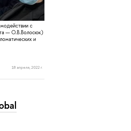
имодействии с
та — О.В.Волосюк)
пломатических и
18 апреля, 2022 г.
obal