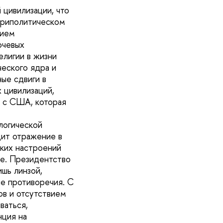
цивилизации, что
утриполитическом
нием
ючевых
лигии в жизни
ческого ядра и
ые сдвиги в
 цивилизаций,
 с США, которая
логической
дит отражение в
ских настроений
ве. Президентство
шь линзой,
е противоречия. С
ов и отсутствием
ваться,
нция на