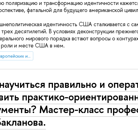
ю поляризацию и трансформацию идентичности кажется
спективе, фатальной для будущего американской цивил
ешнеполитическая идентичность США сталкивается с са
 трех десятилетий. В условиях деконструкции прежнег
берального мирового порядка встают вопросы о контура
 роли и месте США в нем.
Центр комплексных европейских и международных исследований (ЦКЕМИ)
научиться правильно и опера
овить практико-ориентирован
ументы? Мастер-класс профе
Бакланова.